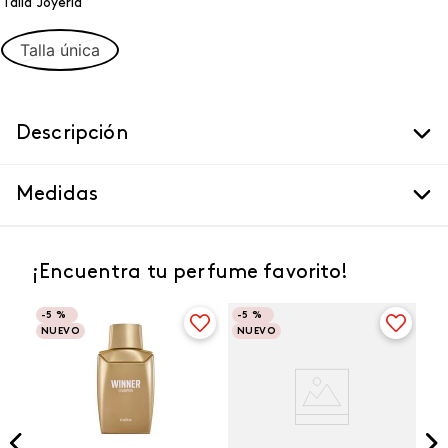
Talla Joyeria
Talla única
Descripción
Medidas
¡Encuentra tu perfume favorito!
-
5 %
-
5 %
NUEVO
NUEVO