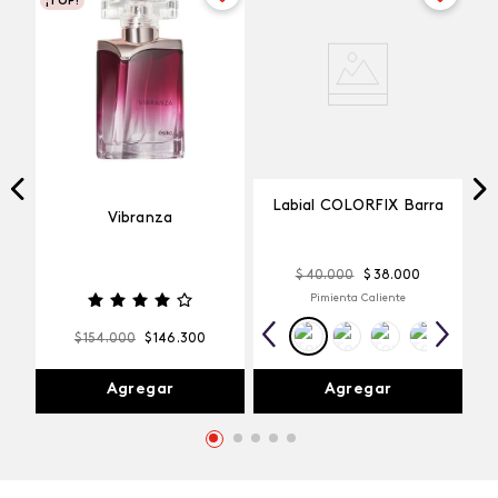
¡TOP!
Labial COLORFIX Barra
Vibranza
$
40
.
000
$
38
.
000
Pimienta Caliente
$
154
.
000
$
146
.
300
Agregar
Agregar