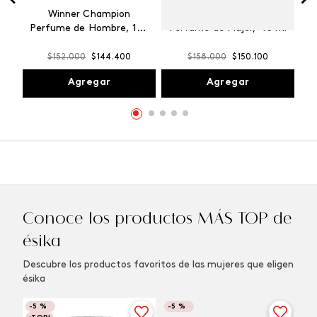
Winner Champion
Vibranza Provocative
Perfume de Hombre, 100
Perfume de Mujer, 45 ml
ml
$
152
.
000
$
144
.
400
$
158
.
000
$
150
.
100
Agregar
Agregar
Conoce los productos MÁS TOP de
ésika
Descubre los productos favoritos de las mujeres que eligen
ésika
-
5 %
-
5 %