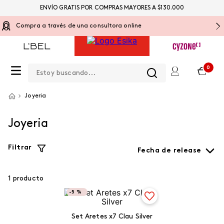
ENVÍO GRATIS POR COMPRAS MAYORES A $130.000
Compra a través de una consultora online
Estoy buscando...
0
Joyeria
Joyeria
Filtrar
Fecha de release
1
producto
-
5 %
Set Aretes x7 Clau Silver