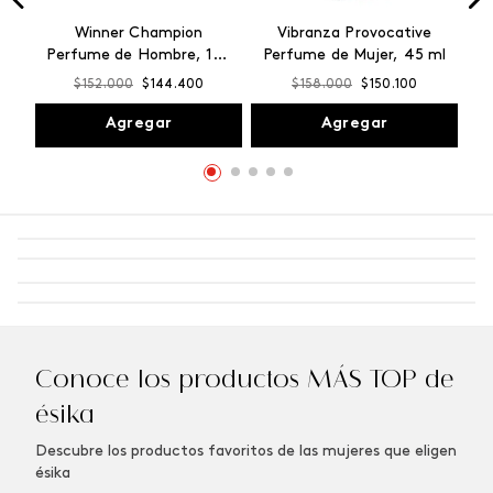
Winner Champion
Vibranza Provocative
Perfume de Hombre, 100
Perfume de Mujer, 45 ml
ml
$
152
.
000
$
144
.
400
$
158
.
000
$
150
.
100
Agregar
Agregar
Conoce los productos MÁS TOP de
ésika
Descubre los productos favoritos de las mujeres que eligen
ésika