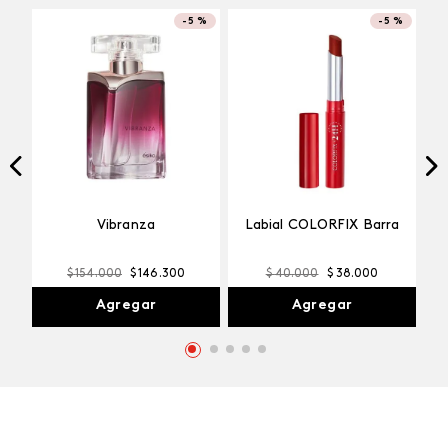
-
5 %
-
5 %
¡TOP!
Labial COLORFIX Barra
Vibranza
$
40
.
000
$
38
.
000
$
154
.
000
$
146
.
300
Agregar
Agregar