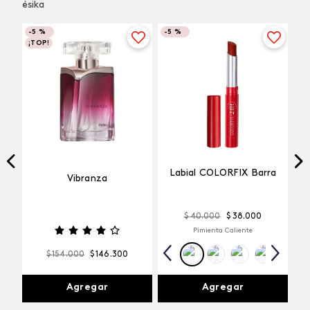
ésika
-
5 %
-
5 %
¡TOP!
Labial COLORFIX Barra
Vibranza
$
40
.
000
$
38
.
000
Pimienta Caliente
$
154
.
000
$
146
.
300
Agregar
Agregar