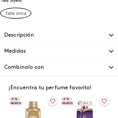
Talla Joyeria
Talla única
Descripción
Medidas
Combínalo con
¡Encuentra tu perfume favorito!
-
5 %
-
5 %
NUEVO
NUEVO