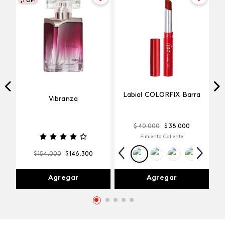
¡TOP!
Labial COLORFIX Barra
Vibranza
$
40
.
000
$
38
.
000
Pimienta Caliente
$
154
.
000
$
146
.
300
Agregar
Agregar