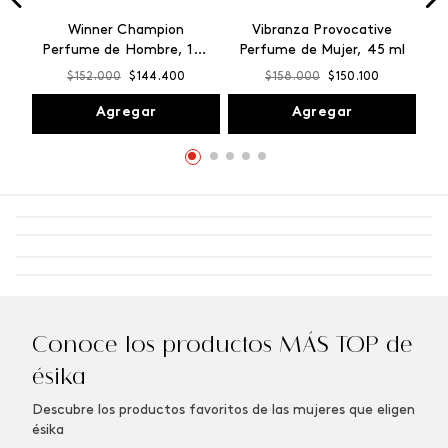
Winner Champion
Vibranza Provocative
Perfume de Hombre, 100
Perfume de Mujer, 45 ml
ml
$
152
.
000
$
144
.
400
$
158
.
000
$
150
.
100
Agregar
Agregar
Conoce los productos MÁS TOP de
ésika
Descubre los productos favoritos de las mujeres que eligen
ésika