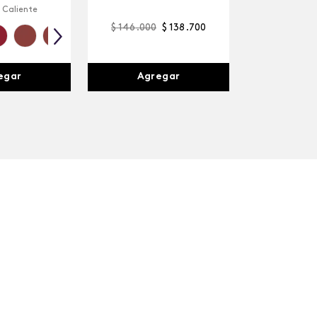
 Caliente
$
146
.
000
$
138
.
700
egar
Agregar