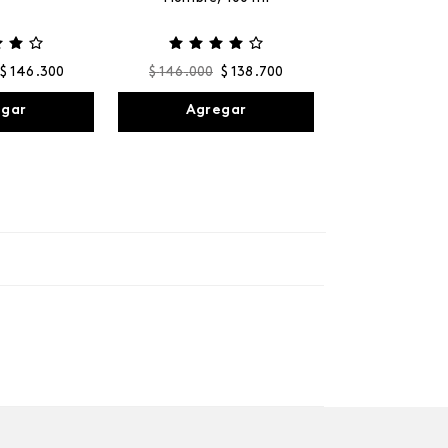
$
146
.
300
$
146
.
000
$
138
.
700
egar
Agregar