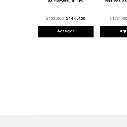
de Hombre, 100 ml
Perfume de
$
152
.
000
$
144
.
400
$
158
.
00
Agregar
Agr