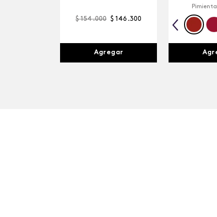
Pimienta
$
154
.
000
$
146
.
300
Agr
Agregar