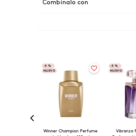
Combínalo con
-
5 %
-
5 %
NUEVO
NUEVO
Winner Champion Perfume
Vibranza 