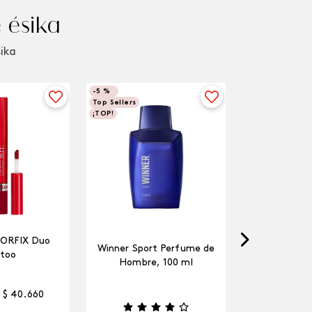
 ésika
sika
-
5 %
Top Sellers
¡TOP!
LORFIX Duo
Winner Sport Perfume de
too
Hombre, 100 ml
$
40
.
660