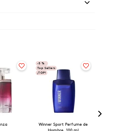
-
5 %
Top Sellers
¡TOP!
anza
Winner Sport Perfume de
Hombre, 100 ml