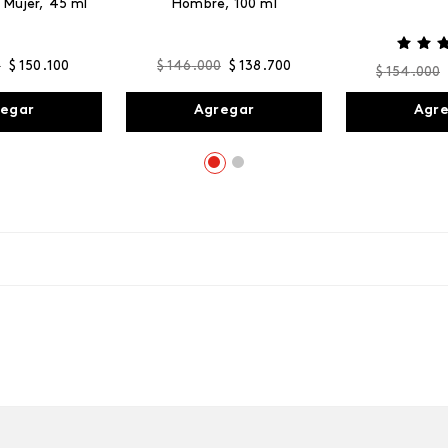
 Mujer, 45 ml
Hombre, 100 ml
0
$
150
.
100
$
146
.
000
$
138
.
700
$
154
.
000
egar
Agregar
Agr