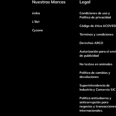
Nuestras Marcas
Legal
ésika
Condiciones de uso y
Tu nombre
Política de privacidad
L'Bel
Código de ética ACOVED
Cyzone
Dirección de email
Términos y condiciones
Derechos ARCO
Autorización para el env
Escribe un comentario
de publicidad
No testeo en animales
Política de cambios y
devoluciones
Superintendencia de
Industria y Comercio SIC
Enviar Comentario
Política antisoborno y
anticorrupción para
negocios y transaccione
internacionales.