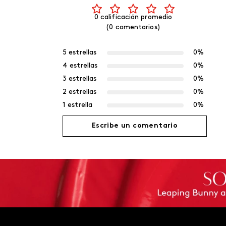
0 calificación promedio
(0 comentarios)
5 estrellas
0%
4 estrellas
0%
3 estrellas
0%
2 estrellas
0%
1 estrella
0%
Escribe un comentario
Agregar comentario
Título
Califica el producto de 1 a 5 estrellas