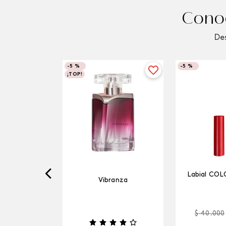
Conoc
Des
-
5 %
-
5 %
¡TOP!
Labial COL
Vibranza
$
40
.
000