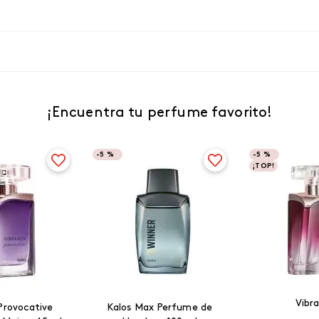
¡Encuentra tu perfume favorito!
-
5 %
-
5 %
¡TOP!
Vibr
Provocative
Kalos Max Perfume de