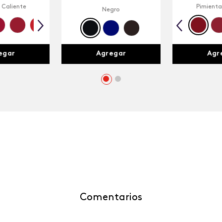
 Caliente
Pimienta
Negro
egar
Agr
Agregar
Comentarios