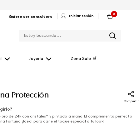
0
|
|
Iniciar sesión
Quiero ser consultora
Estoy buscando...
l
Joyería
Zona Sale 🛒
rna Protección
Compartir
girlo?
e oro de 24k con cristales* y pintado a mano. El complemento perfecto
rna Fortuna. ¡Ideal para darle el toque especial a tu look!