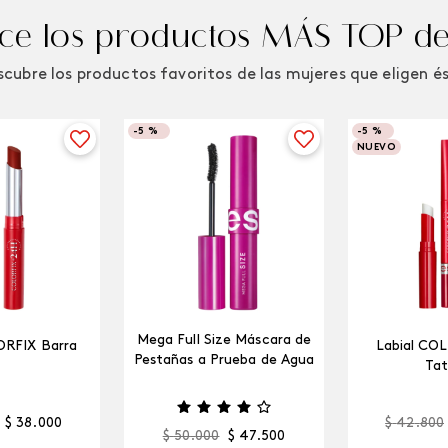
e los productos MÁS TOP de
cubre los productos favoritos de las mujeres que eligen é
-
5 %
-
5 %
NUEVO
Mega Full Size Máscara de
ORFIX Barra
Labial CO
Pestañas a Prueba de Agua
Tat
$
38
.
000
$
42
.
800
$
50
.
000
$
47
.
500