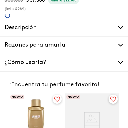
$
50
.
000
$
37
.
500
Ahorra
$
12
.
500
(
1ml =
$
289
)
Descripción
Razones para amarla
¿Cómo usarla?
¡Encuentra tu perfume favorito!
NUEVO
NUEVO