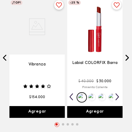
¡TOP!
-
25 %
Labial COLORFIX Barra
Vibranza
$
40
.
000
$
30
.
000
Pimienta Caliente
$
154
.
000
Agregar
Agregar