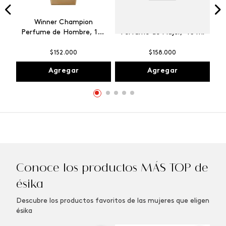
Winner Champion
Vibranza Provocative
Perfume de Hombre, 100
Perfume de Mujer, 45 ml
ml
$
152
.
000
$
158
.
000
Agregar
Agregar
Conoce los productos MÁS TOP de
ésika
Descubre los productos favoritos de las mujeres que eligen
ésika