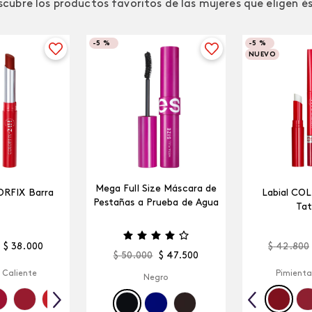
cubre los productos favoritos de las mujeres que eligen é
-
5 %
-
5 %
NUEVO
Mega Full Size Máscara de
ORFIX Barra
Labial CO
Pestañas a Prueba de Agua
Tat
$
38
.
000
$
42
.
800
$
50
.
000
$
47
.
500
 Caliente
Pimienta
Negro