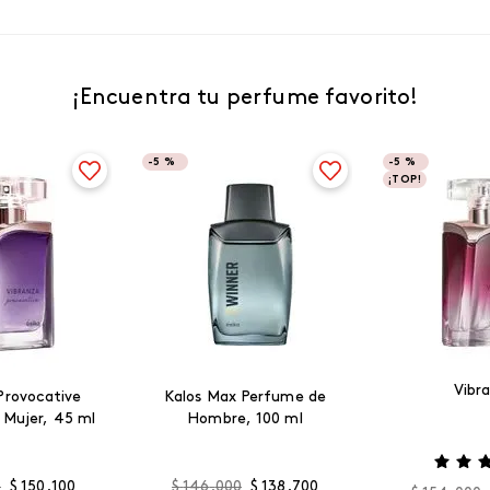
¡Encuentra tu perfume favorito!
-
5 %
-
5 %
¡TOP!
Vibr
Provocative
Kalos Max Perfume de
 Mujer, 45 ml
Hombre, 100 ml
0
$
150
.
100
$
146
.
000
$
138
.
700