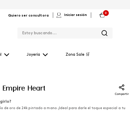
0
|
|
Iniciar sesión
Quiero ser consultora
Estoy buscando...
l
Joyería
Zona Sale 🛒
s Empire Heart
Compartir
girlo?
ño de oro de 24k pintado a mano. ¡Ideal para darle el toque especial a tu