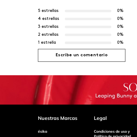
5 estrellas
0%
4 estrellas
0%
3 estrellas
0%
2 estrellas
0%
1 estrella
0%
Escribe un comentario
Agregar comentario
Título
Califica el producto de 1 a 5 estrellas
Nuestras Marcas
Legal
ésika
Condiciones de uso y
Tu nombre
Política de privacidad