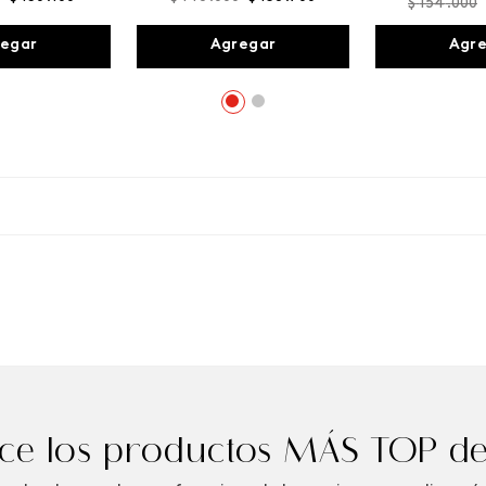
$
154
.
000
egar
Agregar
Agr
e los productos MÁS TOP de