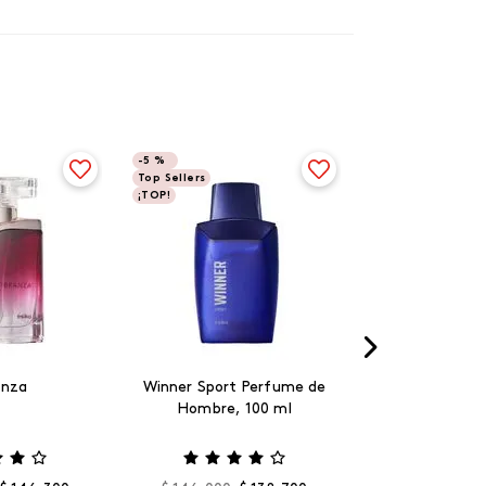
-
5 %
Top Sellers
¡TOP!
anza
Winner Sport Perfume de
Hombre, 100 ml