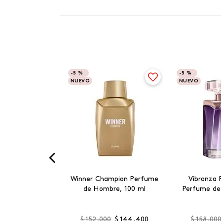
-
5 %
-
5 %
NUEVO
NUEVO
Winner Champion Perfume
Vibranza 
de Hombre, 100 ml
Perfume de
$
152
.
000
$
144
.
400
$
158
.
00