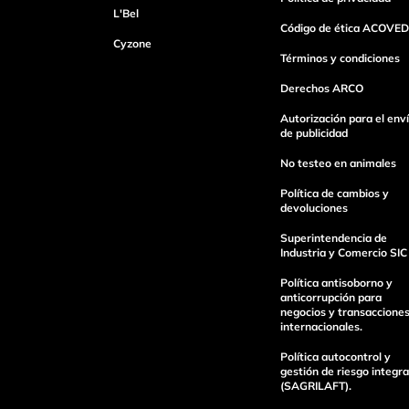
L'Bel
Código de ética ACOVED
Cyzone
Dirección de email
Términos y condiciones
Derechos ARCO
Autorización para el env
Escribe un comentario
de publicidad
No testeo en animales
Política de cambios y
devoluciones
Superintendencia de
Industria y Comercio SIC
Enviar Comentario
Política antisoborno y
anticorrupción para
negocios y transaccione
internacionales.
Política autocontrol y
gestión de riesgo integra
(SAGRILAFT).