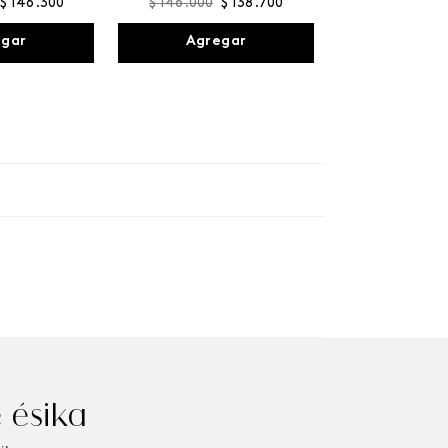
$
146
.
300
$
146
.
000
$
138
.
700
egar
Agregar
 ésika