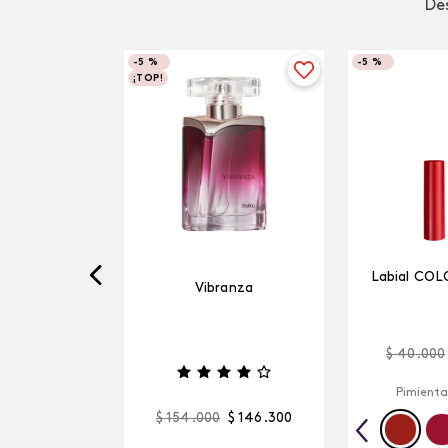
Des
-
5 %
-
5 %
¡TOP!
Labial COL
Vibranza
$
40
.
000
Pimienta
$
154
.
000
$
146
.
300