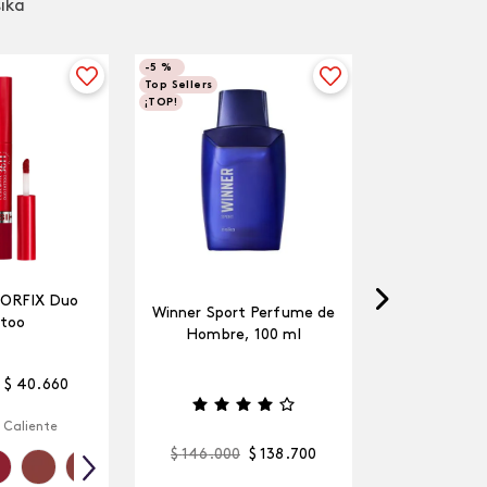
sika
-
5 %
Top Sellers
¡TOP!
LORFIX Duo
Winner Sport Perfume de
too
Hombre, 100 ml
$
40
.
660
 Caliente
$
146
.
000
$
138
.
700