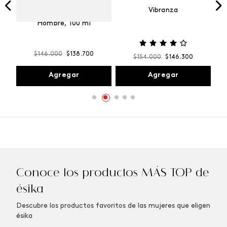
Vibranza
e
Kalos Max Perfume de
ml
Hombre, 100 ml
$
146
.
000
$
138
.
700
$
154
.
000
$
146
.
300
Agregar
Agregar
Conoce los productos MÁS TOP de
ésika
Descubre los productos favoritos de las mujeres que eligen
ésika