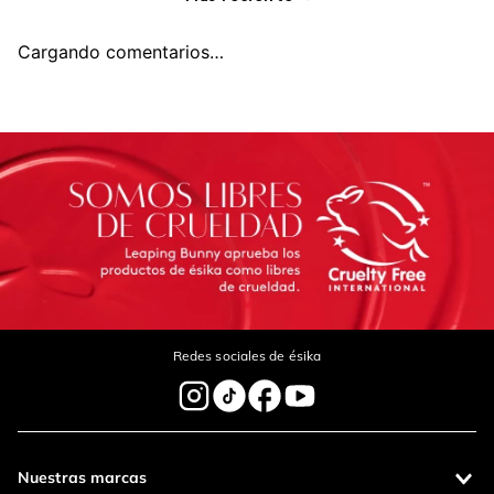
Agregar comentario
Cargando comentarios…
Título
Califica el producto de 1 a 5 estrellas
Tu nombre
Dirección de email
Redes sociales de ésika
Escribe un comentario
Nuestras marcas