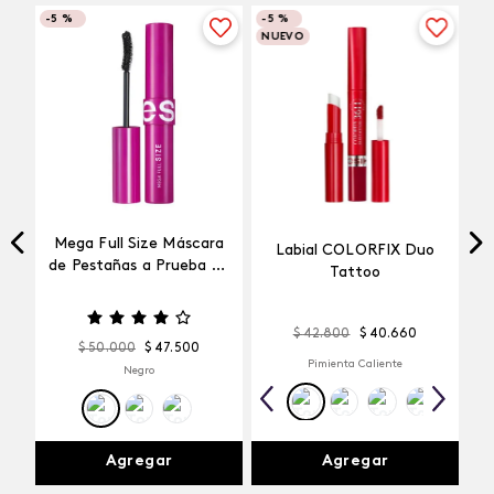
-
5 %
-
5 %
NUEVO
Mega Full Size Máscara
Labial COLORFIX Duo
a
de Pestañas a Prueba de
Tattoo
Agua
$
42
.
800
$
40
.
660
$
50
.
000
$
47
.
500
Pimienta Caliente
Negro
Agregar
Agregar