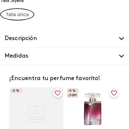
Talla Joyeria
Talla única
Descripción
Medidas
¡Encuentra tu perfume favorito!
-
5 %
-
5 %
¡TOP!