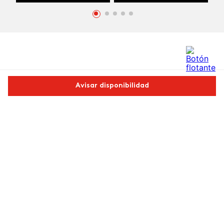
Comentarios
Avisar disponibilidad
cargando el resumen…
Comparte este producto
Por favor, inicia sesión para escribir un comentario.
Copiar link
Whatsapp
Facebook
Más
Más reciente
Cargando comentarios…