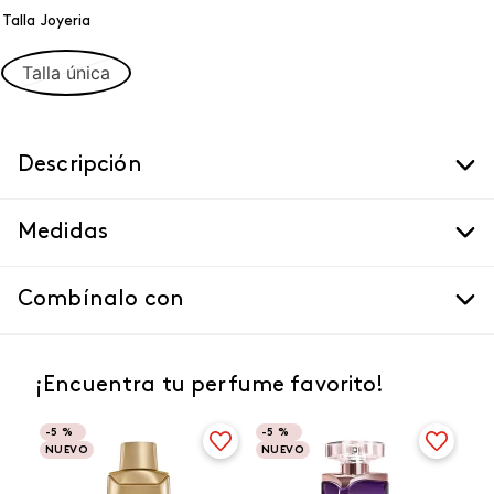
Talla Joyeria
Talla única
Descripción
Medidas
Combínalo con
¡Encuentra tu perfume favorito!
-
5 %
-
5 %
NUEVO
NUEVO