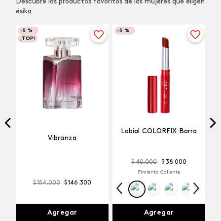
Descubre los productos favoritos de las mujeres que eligen
ésika
-
5 %
-
5 %
¡TOP!
Labial COLORFIX Barra
Vibranza
$
40
.
000
$
38
.
000
Pimienta Caliente
$
154
.
000
$
146
.
300
Agregar
Agregar