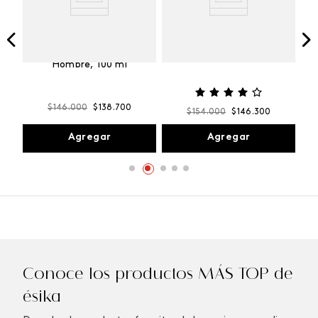
Vibranza
e
Kalos Max Perfume de
ml
Hombre, 100 ml
$
146
.
000
$
138
.
700
$
154
.
000
$
146
.
300
Agregar
Agregar
Conoce los productos MÁS TOP de
ésika