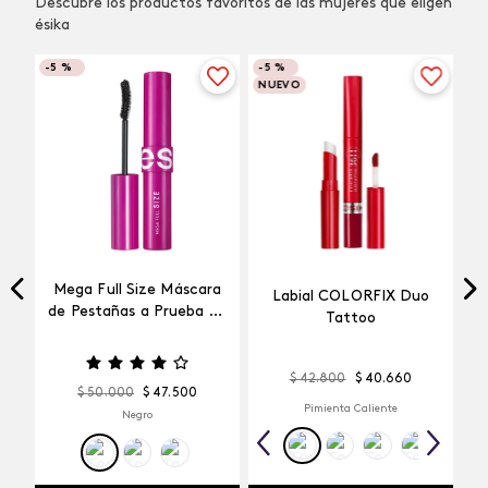
Descubre los productos favoritos de las mujeres que eligen
ésika
-
5 %
-
5 %
NUEVO
Mega Full Size Máscara
Labial COLORFIX Duo
a
de Pestañas a Prueba de
Tattoo
Agua
$
42
.
800
$
40
.
660
$
50
.
000
$
47
.
500
Pimienta Caliente
Negro