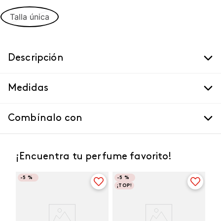
Talla única
Descripción
Medidas
Combínalo con
¡Encuentra tu perfume favorito!
-
5 %
-
5 %
¡TOP!