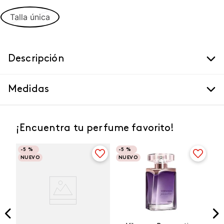
Talla única
Descripción
Medidas
¡Encuentra tu perfume favorito!
-
5 %
-
5 %
NUEVO
NUEVO