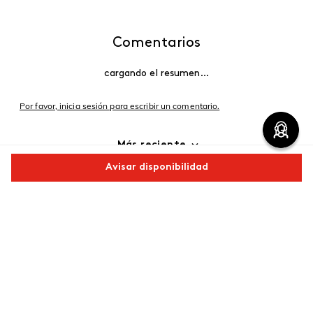
Comentarios
cargando el resumen…
Por favor, inicia sesión para escribir un comentario.
Más reciente
Avisar disponibilidad
Cargando comentarios…
Comparte este producto
Copiar link
Whatsapp
Facebook
Más