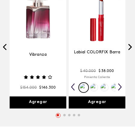
Labial COLORFIX Barra
Vibranza
$
40
.
000
$
38
.
000
Pimienta Caliente
$
154
.
000
$
146
.
300
Agregar
Agregar