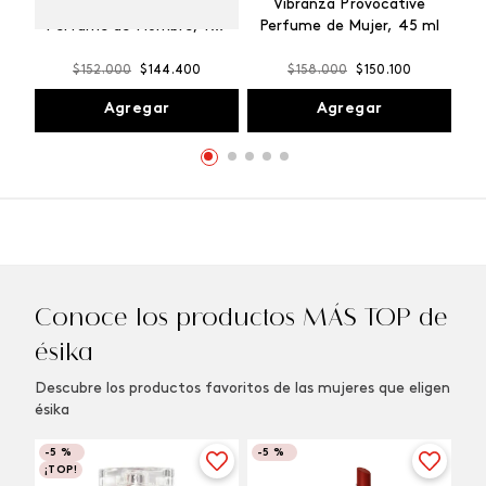
Winner Champion
Vibranza Provocative
Perfume de Hombre, 100
Perfume de Mujer, 45 ml
ml
$
152
.
000
$
144
.
400
$
158
.
000
$
150
.
100
Agregar
Agregar
Conoce los productos MÁS TOP de
ésika
Descubre los productos favoritos de las mujeres que eligen
ésika
-
5 %
-
5 %
¡TOP!