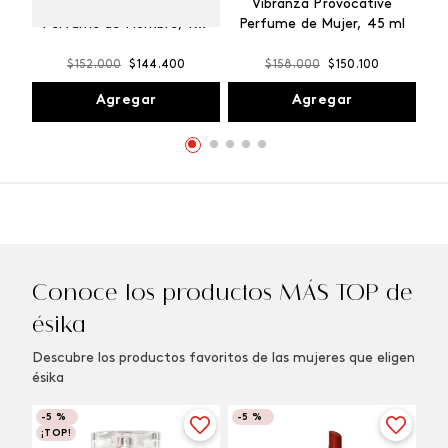
Winner Champion
Vibranza Provocative
Perfume de Hombre, 100
Perfume de Mujer, 45 ml
ml
$
152
.
000
$
144
.
400
$
158
.
000
$
150
.
100
Agregar
Agregar
Conoce los productos MÁS TOP de
ésika
Descubre los productos favoritos de las mujeres que eligen
ésika
-
5 %
-
5 %
¡TOP!