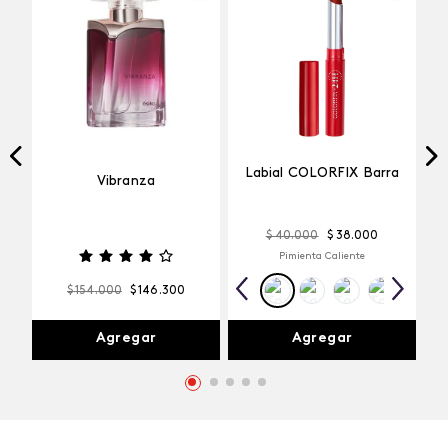
Labial COLORFIX Barra
Vibranza
$
40
.
000
$
38
.
000
Pimienta Caliente
$
154
.
000
$
146
.
300
Agregar
Agregar