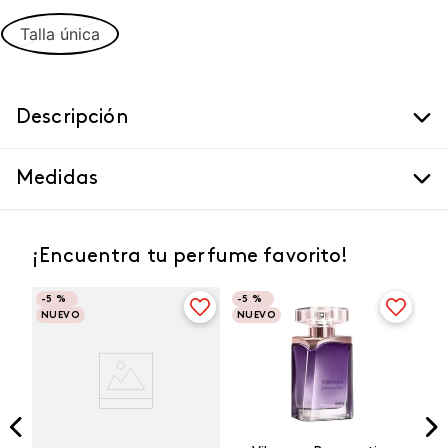
Talla única
Descripción
Medidas
¡Encuentra tu perfume favorito!
-
5 %
-
5 %
NUEVO
NUEVO