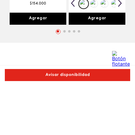
$
154
.
000
Agregar
Agregar
Comentarios
Avisar disponibilidad
cargando el resumen…
Comparte este producto
Por favor, inicia sesión para escribir un comentario.
Copiar link
Whatsapp
Facebook
Más
Más reciente
Cargando comentarios…