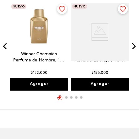
NUEVO
NUEVO
Winner Champion
Vibranza Provocative
Perfume de Hombre, 100
Perfume de Mujer, 45 ml
ml
$
152
.
000
$
158
.
000
Agregar
Agregar