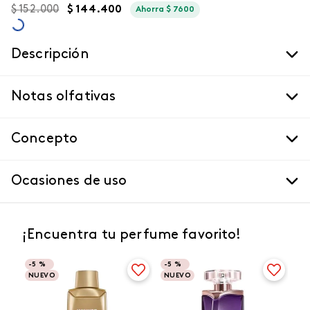
$
152
.
000
$
144
.
400
Ahorra
$
7600
Descripción
Notas olfativas
Concepto
Ocasiones de uso
¡Encuentra tu perfume favorito!
-
5 %
-
5 %
NUEVO
NUEVO