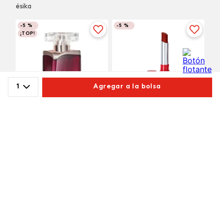
ésika
-
5 %
-
5 %
¡TOP!
1
Agregar a la bolsa
Comparte este producto
Labial COLORFIX Barra
Vibranza
Copiar link
Whatsapp
Facebook
Más
$
40
.
000
$
38
.
000
Pimienta Caliente
$
154
.
000
$
146
.
300
Agregar
Agregar