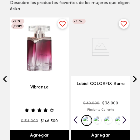
Descubre los productos favoritos de las mujeres que eligen
ésika
-
5 %
-
5 %
¡TOP!
Labial COLORFIX Barra
Vibranza
$
40
.
000
$
38
.
000
Pimienta Caliente
$
154
.
000
$
146
.
300
Agregar
Agregar