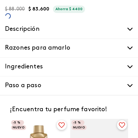
$
88
.
000
$
83
.
600
Ahorra
$
4400
Descripción
Razones para amarlo
Ingredientes
Paso a paso
¡Encuentra tu perfume favorito!
-
5 %
-
5 %
NUEVO
NUEVO