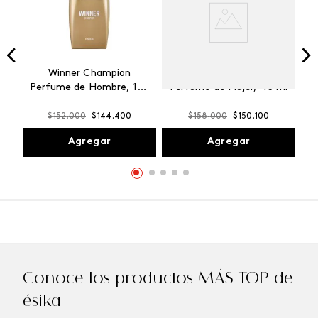
Winner Champion
Vibranza Provocative
Perfume de Hombre, 100
Perfume de Mujer, 45 ml
ml
$
152
.
000
$
144
.
400
$
158
.
000
$
150
.
100
Agregar
Agregar
Conoce los productos MÁS TOP de
ésika