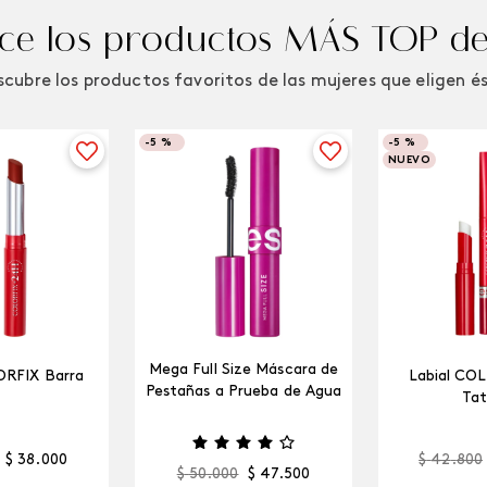
e los productos MÁS TOP de
cubre los productos favoritos de las mujeres que eligen é
-
5 %
-
5 %
NUEVO
Mega Full Size Máscara de
ORFIX Barra
Labial CO
Pestañas a Prueba de Agua
Tat
$
38
.
000
$
42
.
800
$
50
.
000
$
47
.
500