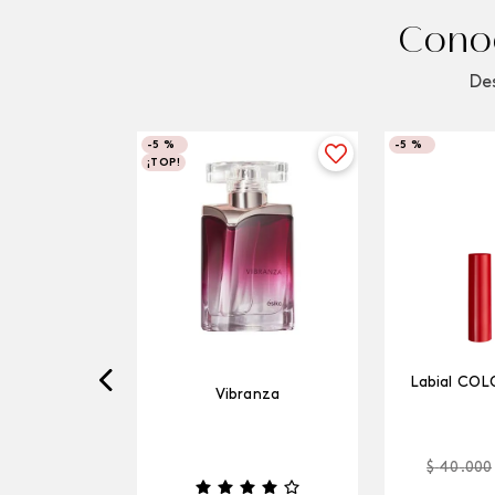
Conoc
Des
-
5 %
-
5 %
¡TOP!
Labial COL
Vibranza
$
40
.
000