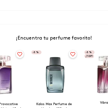
¡Encuentra tu perfume favorito!
-
5 %
-
5 %
¡TOP!
Vibr
Provocative
Kalos Max Perfume de