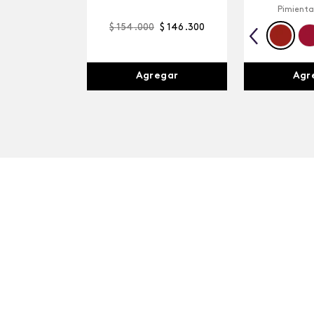
Pimienta
$
154
.
000
$
146
.
300
Agr
Agregar