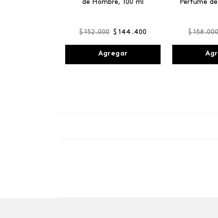
de Hombre, 100 ml
Perfume de
$
152
.
000
$
144
.
400
$
158
.
00
Agregar
Agr