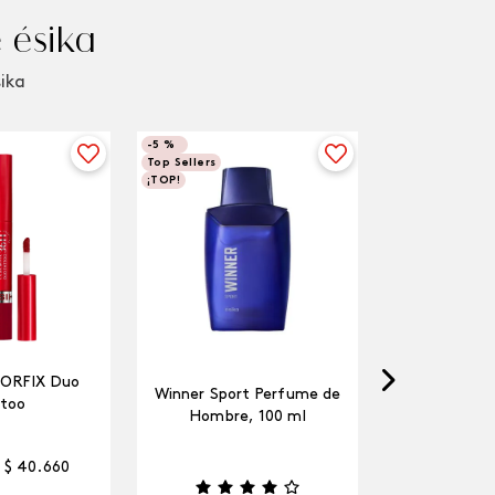
 ésika
sika
-
5 %
Top Sellers
¡TOP!
LORFIX Duo
Winner Sport Perfume de
too
Hombre, 100 ml
$
40
.
660