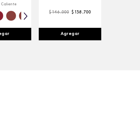
 Caliente
$
146
.
000
$
138
.
700
egar
Agregar