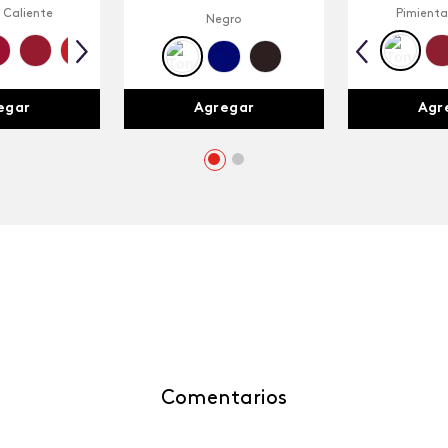
 Caliente
Pimienta
Negro
egar
Agr
Agregar
Comentarios