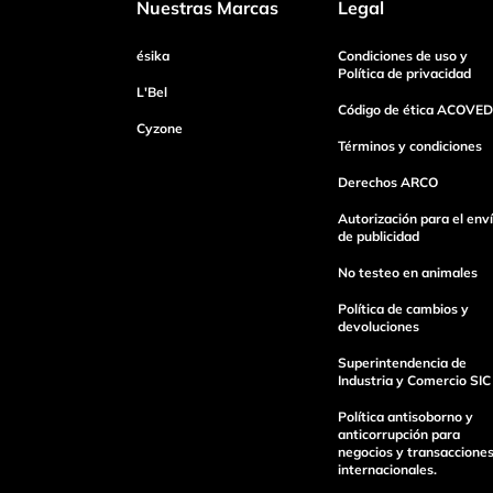
Nuestras Marcas
Legal
ésika
Condiciones de uso y
Tu nombre
Política de privacidad
L'Bel
Código de ética ACOVED
Cyzone
Dirección de email
Términos y condiciones
Derechos ARCO
Autorización para el env
Escribe un comentario
de publicidad
No testeo en animales
Política de cambios y
devoluciones
Superintendencia de
Industria y Comercio SIC
Enviar Comentario
Política antisoborno y
anticorrupción para
negocios y transaccione
internacionales.