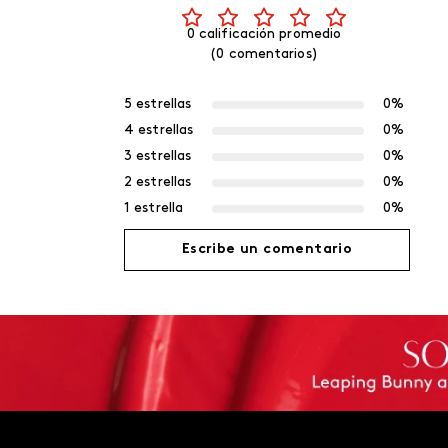
0 calificación promedio
(0 comentarios)
5 estrellas
0%
4 estrellas
0%
3 estrellas
0%
2 estrellas
0%
1 estrella
0%
Escribe un comentario
Agregar comentario
Título
Califica el producto de 1 a 5 estrellas