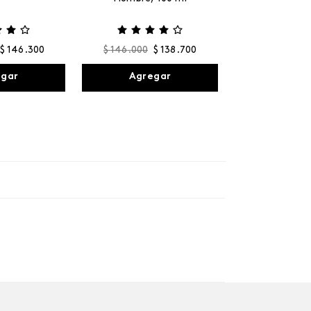
$
146
.
300
$
146
.
000
$
138
.
700
egar
Agregar