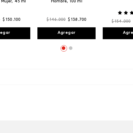
 Mujer, 45 ml
Hombre, 100 ml
0
$
150
.
100
$
146
.
000
$
138
.
700
$
154
.
000
egar
Agregar
Agr