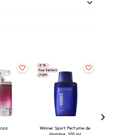
-
5 %
Top Sellers
¡TOP!
anza
Winner Sport Perfume de
Hombre, 100 ml