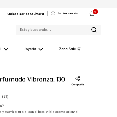
0
|
|
Iniciar sesión
Quiero ser consultora
Estoy buscando...
l
Joyería
Zona Sale 🛒
fumada Vibranza, 130
Compartir
(
21
)
lo?
y suaviza tu piel con el irresistible aroma oriental