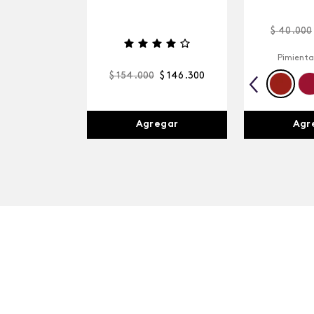
$
40
.
000
Pimienta
$
154
.
000
$
146
.
300
Agr
Agregar