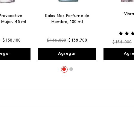
Vibr
Provocative
Kalos Max Perfume de
 Mujer, 45 ml
Hombre, 100 ml
0
$
150
.
100
$
146
.
000
$
138
.
700
$
154
.
000
egar
Agregar
Agr