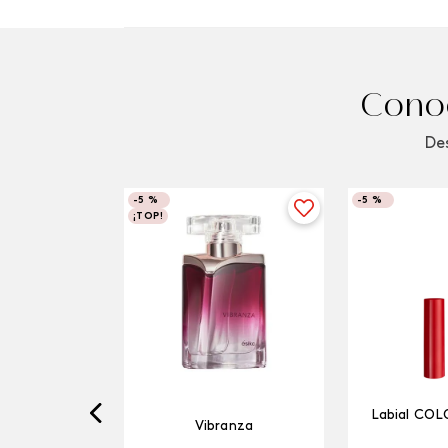
Conoc
Des
-
5 %
-
5 %
¡TOP!
Labial COL
Vibranza