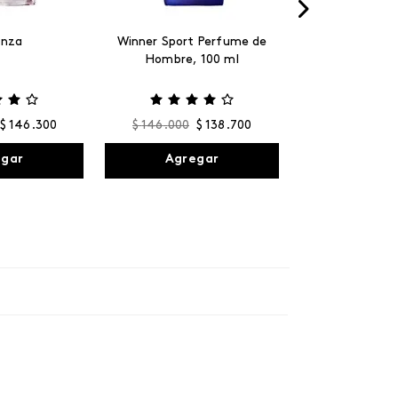
anza
Winner Sport Perfume de
Hombre, 100 ml
$
146
.
300
$
146
.
000
$
138
.
700
egar
Agregar