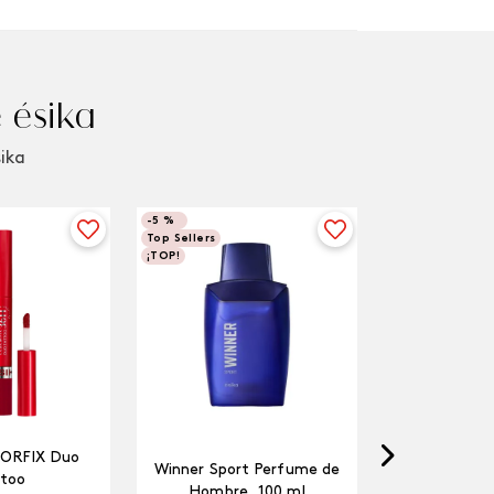
 ésika
sika
-
5 %
Top Sellers
¡TOP!
LORFIX Duo
Winner Sport Perfume de
too
Hombre, 100 ml