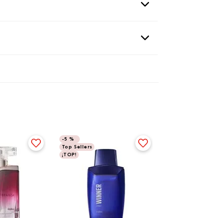
-
5 %
Top Sellers
¡TOP!