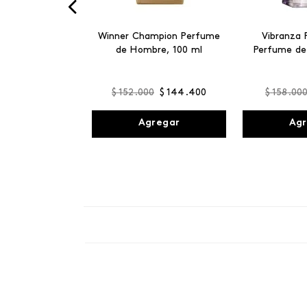
Winner Champion Perfume
Vibranza 
de Hombre, 100 ml
Perfume de
$
152
.
000
$
144
.
400
$
158
.
00
Agregar
Agr