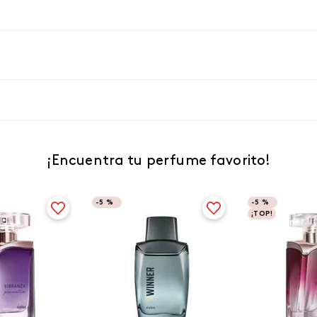
¡Encuentra tu perfume favorito!
-
5 %
-
5 %
¡TOP!