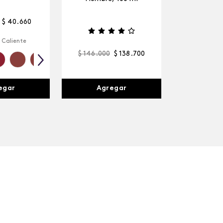
$
40
.
660
 Caliente
$
146
.
000
$
138
.
700
egar
Agregar