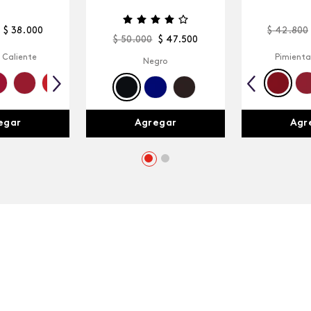
$
38
.
000
$
42
.
800
$
50
.
000
$
47
.
500
 Caliente
Pimienta
Negro
egar
Agr
Agregar