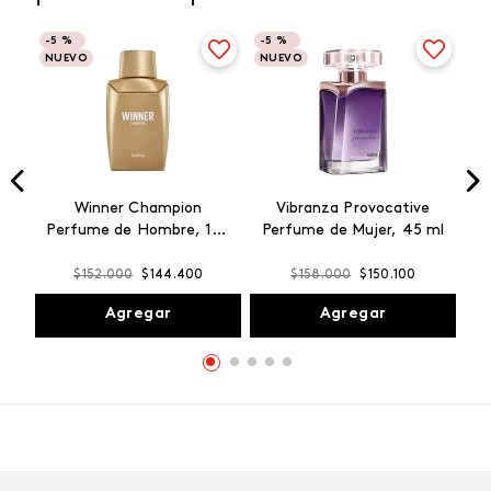
-
5 %
-
5 %
NUEVO
NUEVO
Winner Champion
Vibranza Provocative
Perfume de Hombre, 100
Perfume de Mujer, 45 ml
ml
$
152
.
000
$
144
.
400
$
158
.
000
$
150
.
100
Agregar
Agregar