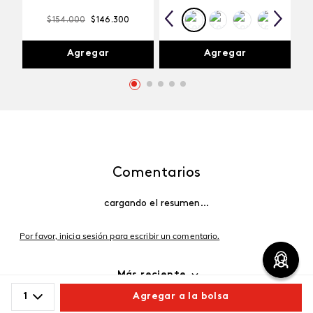
$
154
.
000
$
146
.
300
Agregar
Agregar
Comentarios
cargando el resumen…
Por favor, inicia sesión para escribir un comentario.
Más reciente
1
Agregar a la bolsa
Cargando comentarios…