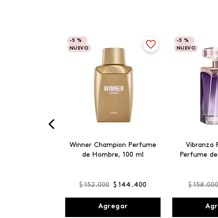
-
5 %
-
5 %
NUEVO
NUEVO
Winner Champion Perfume
Vibranza 
de Hombre, 100 ml
Perfume de
$
152
.
000
$
144
.
400
$
158
.
00
Agregar
Agr