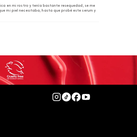
eica en mi rostro y tenía bastante resequedad, se me
que mi piel necesitaba, hasta que probé este serum y