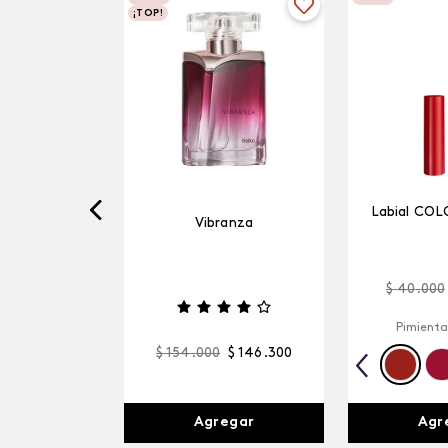
¡TOP!
Labial COL
Vibranza
$
40
.
000
Pimienta
$
154
.
000
$
146
.
300
Agr
Agregar