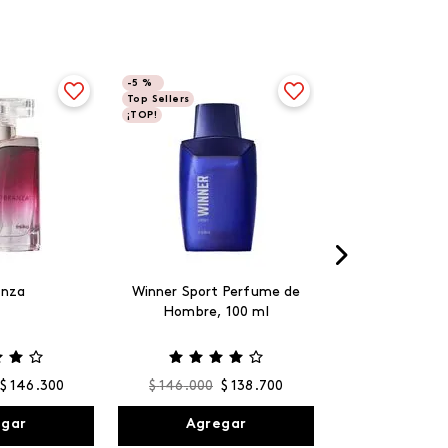
-
5 %
Top Sellers
¡TOP!
anza
Winner Sport Perfume de
Hombre, 100 ml
$
146
.
300
$
146
.
000
$
138
.
700
egar
Agregar