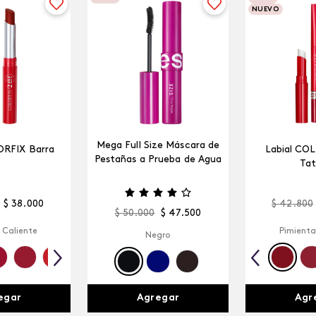
NUEVO
Mega Full Size Máscara de
ORFIX Barra
Labial CO
Pestañas a Prueba de Agua
Tat
$
38
.
000
$
42
.
800
$
50
.
000
$
47
.
500
 Caliente
Pimienta
Negro
egar
Agr
Agregar