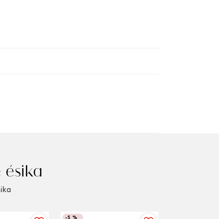
 ésika
sika
-
5 %