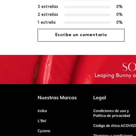
3 estrellas
0%
2 estrellas
0%
1 estrella
0%
Escribe un comentario
Agregar comentario
Título
Califica el producto de 1 a 5 estrellas
Nuestras Marcas
Legal
ésika
Condiciones de uso y
Tu nombre
Política de privacidad
L'Bel
Código de ética ACOVED
Cyzone
Dirección de email
Términos y condiciones