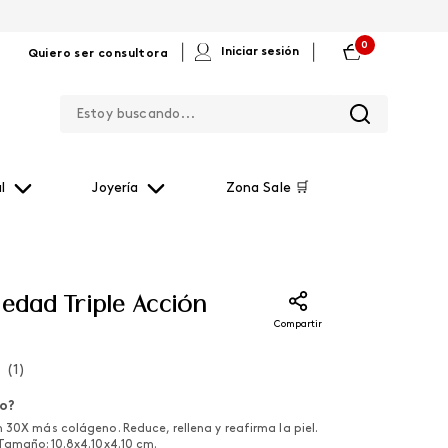
0
|
|
Iniciar sesión
Quiero ser consultora
Estoy buscando...
l
Joyería
Zona Sale 🛒
iedad Triple Acción
Compartir
(
1
)
lo?
30X más colágeno. Reduce, rellena y reafirma la piel.
Tamaño: 10.8x4.10x4.10 cm.