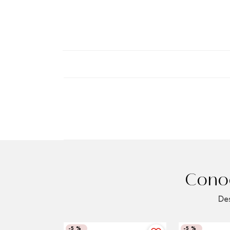
Conoc
Des
-
5 %
-
5 %