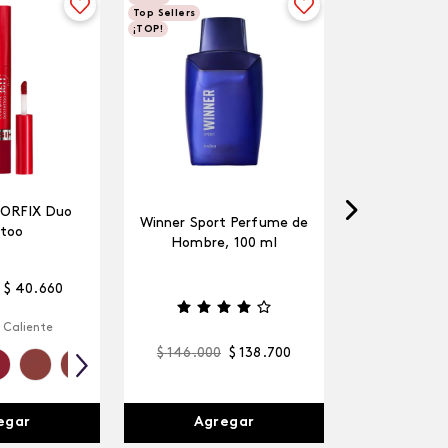
Top Sellers
¡TOP!
LORFIX Duo
Winner Sport Perfume de
too
Hombre, 100 ml
$
40
.
660
 Caliente
$
146
.
000
$
138
.
700
egar
Agregar