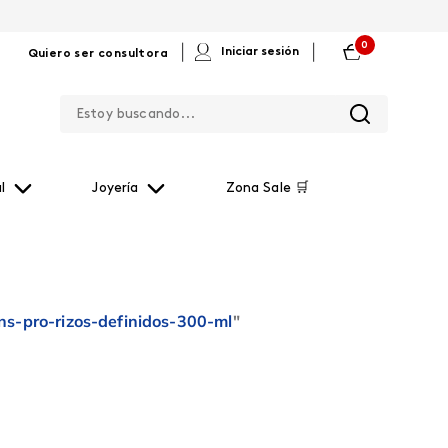
0
|
|
Iniciar sesión
Quiero ser consultora
Estoy buscando...
l
Joyería
Zona Sale 🛒
s-pro-rizos-definidos-300-ml
"