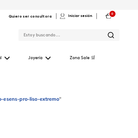
0
|
|
Iniciar sesión
Quiero ser consultora
Estoy buscando...
l
Joyería
Zona Sale 🛒
-esens-pro-liso-extremo
"