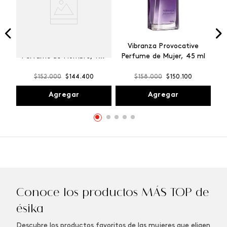
Winner Champion
Vibranza Provocative
Perfume de Hombre, 100
Perfume de Mujer, 45 ml
ml
$
152
.
000
$
144
.
400
$
158
.
000
$
150
.
100
Agregar
Agregar
Conoce los productos MÁS TOP de
ésika
Descubre los productos favoritos de las mujeres que eligen