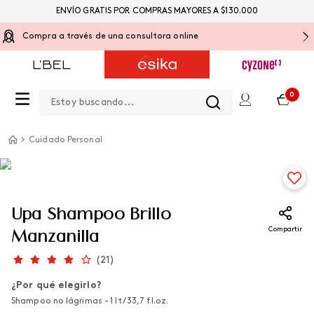
ENVÍO GRATIS POR COMPRAS MAYORES A $130.000
Compra a través de una consultora online
Estoy buscando...
0
Cuidado Personal
Upa Shampoo Brillo
Compartir
Manzanilla
(
21
)
¿Por qué elegirlo?
Shampoo no lágrimas - 1 lt / 33,7 fl.oz.