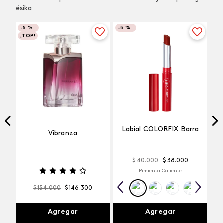
ésika
-
5 %
-
5 %
¡TOP!
Labial COLORFIX Barra
Vibranza
$
40
.
000
$
38
.
000
Pimienta Caliente
$
154
.
000
$
146
.
300
Agregar
Agregar