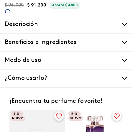
$
96
.
000
$
91
.
200
Ahorra
$
4800
Descripción
Beneficios e Ingredientes
Modo de uso
¿Cómo usarlo?
¡Encuentra tu perfume favorito!
-
5 %
-
5 %
NUEVO
NUEVO