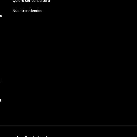
Quiero ser consultora
Nuestras tiendas
ío
s
l