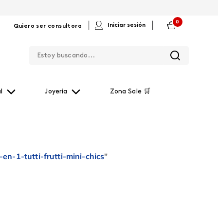
0
|
|
Iniciar sesión
Quiero ser consultora
Estoy buscando...
l
Joyería
Zona Sale 🛒
n-1-tutti-frutti-mini-chics
"