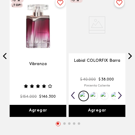
-
5 %
-
5 %
¡TOP!
Labial COLORFIX Barra
Vibranza
$
40
.
000
$
38
.
000
Pimienta Caliente
$
154
.
000
$
146
.
300
Agregar
Agregar