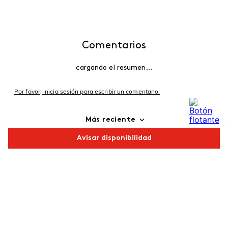
Comentarios
cargando el resumen…
Por favor, inicia sesión para escribir un comentario.
Más reciente
Avisar disponibilidad
Cargando comentarios…
Comparte este producto
Copiar link
Whatsapp
Facebook
Más