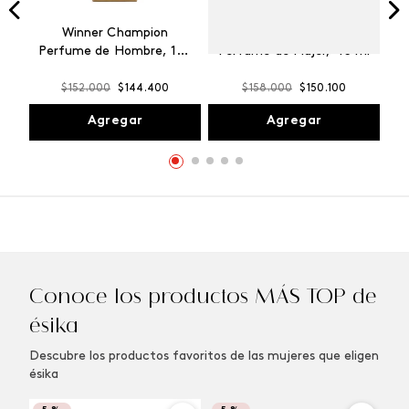
Winner Champion
Vibranza Provocative
Perfume de Hombre, 100
Perfume de Mujer, 45 ml
ml
$
152
.
000
$
144
.
400
$
158
.
000
$
150
.
100
Agregar
Agregar
Conoce los productos MÁS TOP de
ésika
Descubre los productos favoritos de las mujeres que eligen
ésika