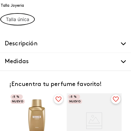
Talla Joyeria
Talla única
Descripción
Medidas
¡Encuentra tu perfume favorito!
-
5 %
-
5 %
NUEVO
NUEVO