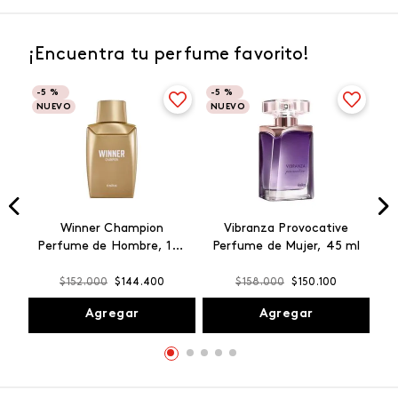
¡Encuentra tu perfume favorito!
-
5 %
-
5 %
NUEVO
NUEVO
Winner Champion
Vibranza Provocative
Perfume de Hombre, 100
Perfume de Mujer, 45 ml
ml
$
152
.
000
$
144
.
400
$
158
.
000
$
150
.
100
Agregar
Agregar