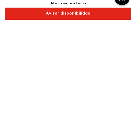
Más reciente
Avisar disponibilidad
Cargando comentarios…
Comparte este producto
Copiar link
Whatsapp
Facebook
Más
Redes sociales de ésika