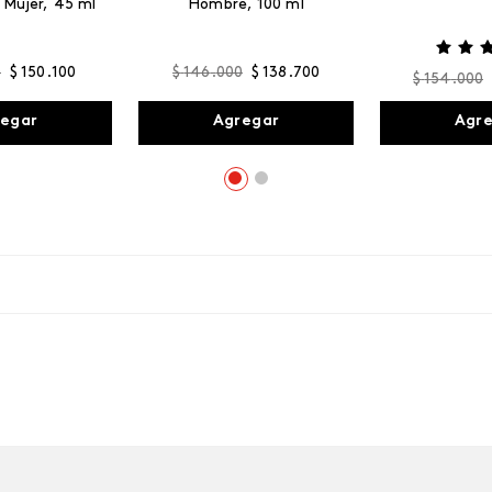
 Mujer, 45 ml
Hombre, 100 ml
0
$
150
.
100
$
146
.
000
$
138
.
700
$
154
.
000
egar
Agregar
Agr