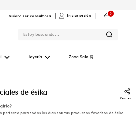
0
|
|
Iniciar sesión
Quiero ser consultora
Estoy buscando...
l
Joyería
Zona Sale 🛒
ciales de ésika
Compartir
girlo?
 perfecto para todos los días son tus productos favoritos de ésika.