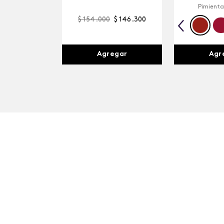
Pimienta
$
154
.
000
$
146
.
300
Agr
Agregar