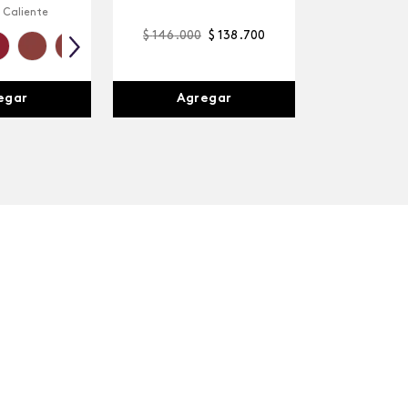
 Caliente
$
146
.
000
$
138
.
700
egar
Agregar