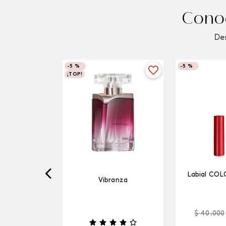
Conoc
Des
-
5 %
-
5 %
¡TOP!
Labial COL
Vibranza
$
40
.
000