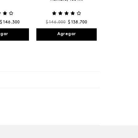
$
146
.
300
$
146
.
000
$
138
.
700
egar
Agregar