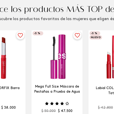
e los productos MÁS TOP de
cubre los productos favoritos de las mujeres que eligen é
-
5 %
-
5 %
NUEVO
Mega Full Size Máscara de
ORFIX Barra
Labial CO
Pestañas a Prueba de Agua
Tat
$
38
.
000
$
42
.
800
$
50
.
000
$
47
.
500