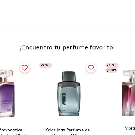
¡Encuentra tu perfume favorito!
-
5 %
-
5 %
¡TOP!
Vibr
Provocative
Kalos Max Perfume de