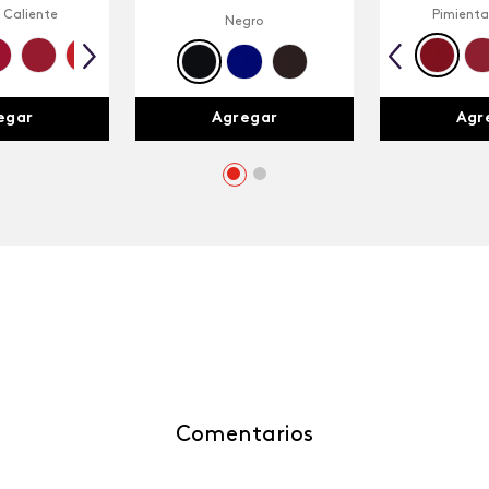
 Caliente
Pimienta
Negro
egar
Agr
Agregar
Comentarios