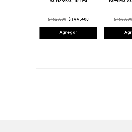
de Hombre, 100 ml
Perfume de
$
152
.
000
$
144
.
400
$
158
.
00
Agregar
Agr