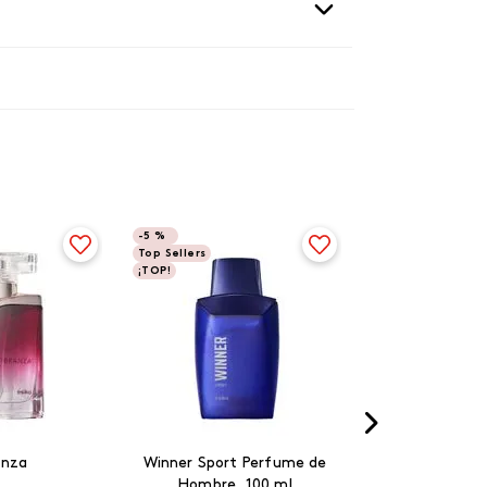
-
5 %
Top Sellers
¡TOP!
anza
Winner Sport Perfume de
Hombre, 100 ml