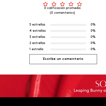
0 calificación promedio
(0 comentarios)
5 estrellas
0%
4 estrellas
0%
3 estrellas
0%
2 estrellas
0%
1 estrella
0%
Escribe un comentario
Agregar comentario
Título
Califica el producto de 1 a 5 estrellas