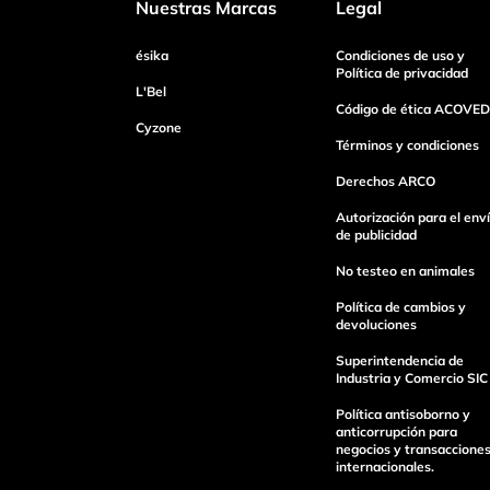
Nuestras Marcas
Legal
ésika
Condiciones de uso y
Tu nombre
Política de privacidad
L'Bel
Código de ética ACOVED
Cyzone
Dirección de email
Términos y condiciones
Derechos ARCO
Autorización para el env
Escribe un comentario
de publicidad
No testeo en animales
Política de cambios y
devoluciones
Superintendencia de
Industria y Comercio SIC
Enviar Comentario
Política antisoborno y
anticorrupción para
negocios y transaccione
internacionales.