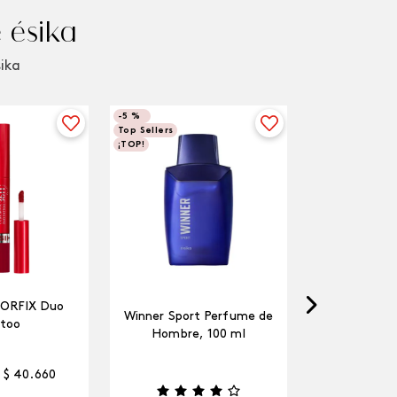
 ésika
sika
-
5 %
Top Sellers
¡TOP!
LORFIX Duo
Winner Sport Perfume de
too
Hombre, 100 ml
$
40
.
660