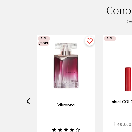
Conoc
Des
-
5 %
-
5 %
¡TOP!
Labial COL
Vibranza
$
40
.
000