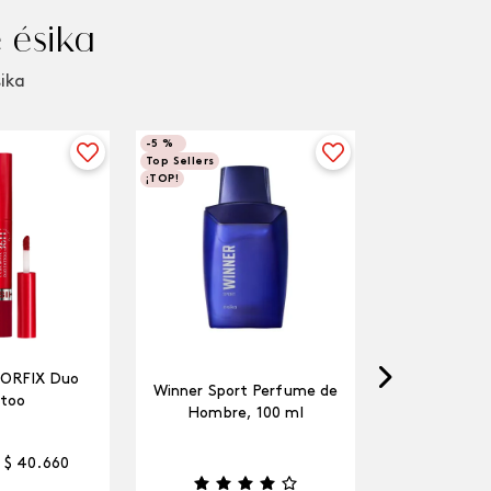
 ésika
sika
-
5 %
Top Sellers
¡TOP!
LORFIX Duo
Winner Sport Perfume de
too
Hombre, 100 ml
$
40
.
660