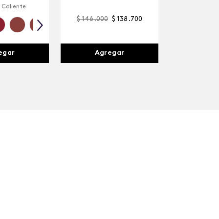
 Caliente
$
146
.
000
$
138
.
700
egar
Agregar