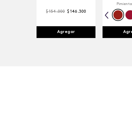
Pimienta
$
154
.
000
$
146
.
300
Agr
Agregar