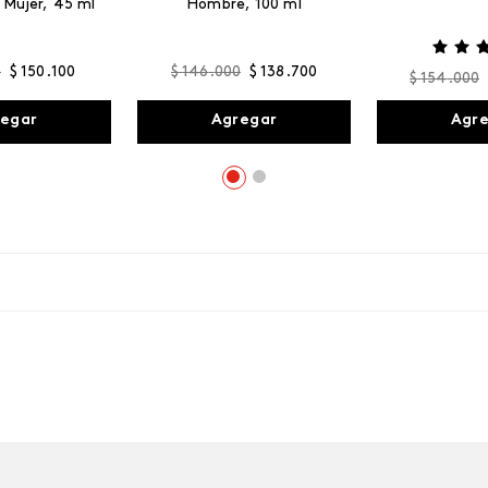
 Mujer, 45 ml
Hombre, 100 ml
0
$
150
.
100
$
146
.
000
$
138
.
700
$
154
.
000
egar
Agregar
Agr