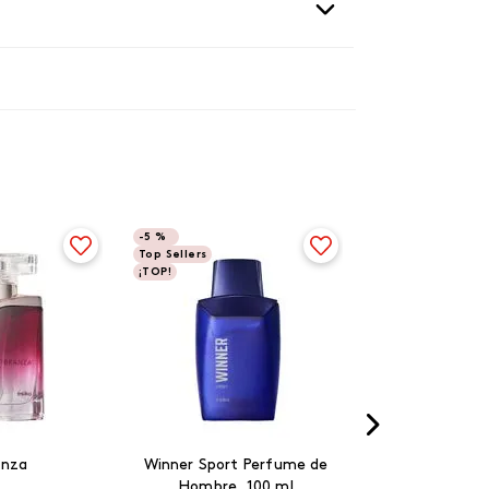
-
5 %
Top Sellers
¡TOP!
anza
Winner Sport Perfume de
Hombre, 100 ml