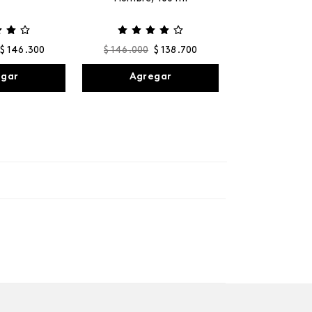
$
146
.
300
$
146
.
000
$
138
.
700
egar
Agregar