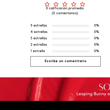
0 calificación promedio
(0 comentarios)
5 estrellas
0%
4 estrellas
0%
3 estrellas
0%
2 estrellas
0%
1 estrella
0%
Escribe un comentario
Agregar comentario
Título
Califica el producto de 1 a 5 estrellas