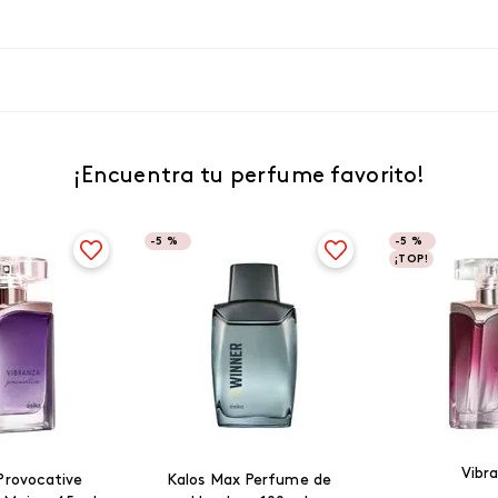
¡Encuentra tu perfume favorito!
-
5 %
-
5 %
¡TOP!
Vibr
Provocative
Kalos Max Perfume de