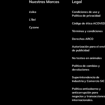
Nuestras Marcas
Legal
ésika
Condiciones de uso y
Tu nombre
Política de privacidad
L'Bel
Código de ética ACOVED
Cyzone
Dirección de email
Términos y condiciones
Derechos ARCO
Autorización para el env
Escribe un comentario
de publicidad
No testeo en animales
Política de cambios y
devoluciones
Superintendencia de
Industria y Comercio SIC
Enviar Comentario
Política antisoborno y
anticorrupción para
negocios y transaccione
internacionales.