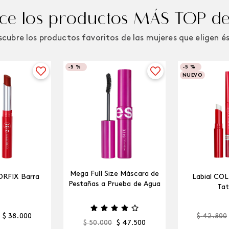
e los productos MÁS TOP de
cubre los productos favoritos de las mujeres que eligen é
-
5 %
-
5 %
NUEVO
Mega Full Size Máscara de
ORFIX Barra
Labial CO
Pestañas a Prueba de Agua
Tat
$
38
.
000
$
42
.
800
$
50
.
000
$
47
.
500