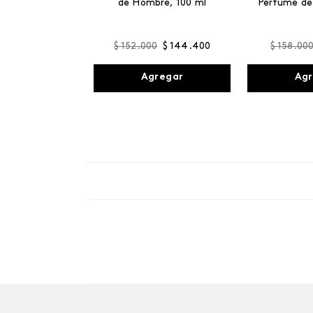
de Hombre, 100 ml
Perfume de
$
152
.
000
$
144
.
400
$
158
.
00
Agregar
Agr