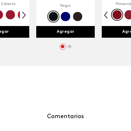
 Caliente
Pimienta
Negro
egar
Agr
Agregar
Comentarios