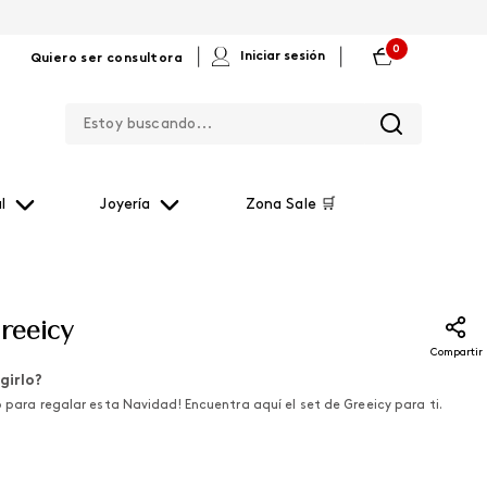
0
|
|
Iniciar sesión
Quiero ser consultora
Estoy buscando...
l
Joyería
Zona Sale 🛒
Greeicy
Compartir
girlo?
o para regalar esta Navidad! Encuentra aquí el set de Greeicy para ti.