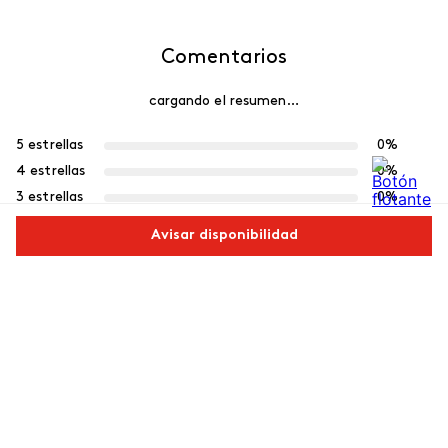
Comentarios
cargando el resumen…
5 estrellas
0%
4 estrellas
0%
3 estrellas
0%
2 estrellas
0%
Avisar disponibilidad
1 estrella
0%
Comparte este producto
Escribe un comentario
Más reciente
Copiar link
Whatsapp
Facebook
Más
Agregar comentario
Cargando comentarios…
Título