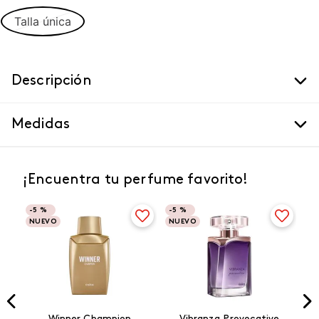
Talla única
Descripción
Medidas
¡Encuentra tu perfume favorito!
-
5 %
-
5 %
NUEVO
NUEVO