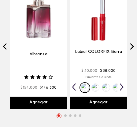
Labial COLORFIX Barra
Vibranza
$
40
.
000
$
38
.
000
Pimienta Caliente
$
154
.
000
$
146
.
300
Agregar
Agregar