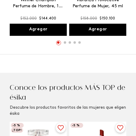
Winner Champion
Vibranza Provocative
Perfume de Hombre, 100
Perfume de Mujer, 45 ml
ml
$
152
.
000
$
144
.
400
$
158
.
000
$
150
.
100
Agregar
Agregar
Conoce los productos MÁS TOP de
ésika
Descubre los productos favoritos de las mujeres que eligen
ésika
-
5 %
-
5 %
¡TOP!