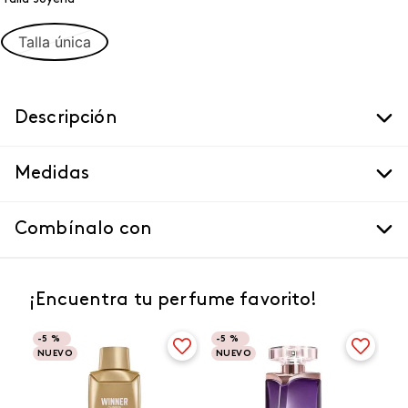
Talla única
Descripción
Medidas
Combínalo con
¡Encuentra tu perfume favorito!
-
5 %
-
5 %
NUEVO
NUEVO