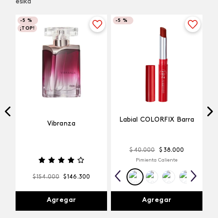
ésika
-
5 %
-
5 %
¡TOP!
Labial COLORFIX Barra
Vibranza
$
40
.
000
$
38
.
000
Pimienta Caliente
$
154
.
000
$
146
.
300
Agregar
Agregar