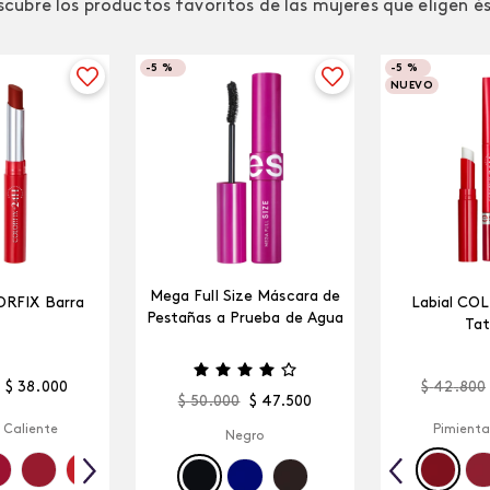
cubre los productos favoritos de las mujeres que eligen é
-
5 %
-
5 %
NUEVO
Mega Full Size Máscara de
ORFIX Barra
Labial CO
Pestañas a Prueba de Agua
Tat
$
38
.
000
$
42
.
800
$
50
.
000
$
47
.
500
 Caliente
Pimienta
Negro