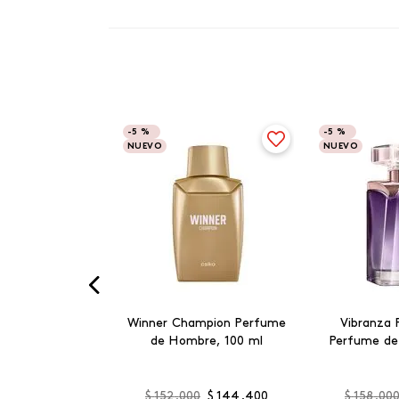
-
5 %
-
5 %
NUEVO
NUEVO
Winner Champion Perfume
Vibranza 
de Hombre, 100 ml
Perfume de
$
152
.
000
$
144
.
400
$
158
.
00