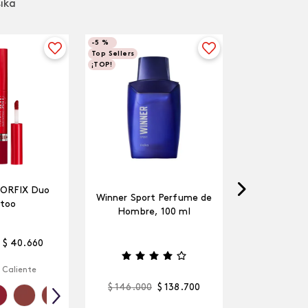
sika
-
5 %
Top Sellers
¡TOP!
LORFIX Duo
Winner Sport Perfume de
too
Hombre, 100 ml
$
40
.
660
 Caliente
$
146
.
000
$
138
.
700