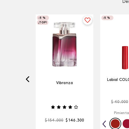
Des
-
5 %
-
5 %
¡TOP!
Labial COL
Vibranza
$
40
.
000
Pimienta
$
154
.
000
$
146
.
300