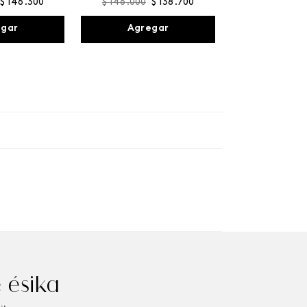
$
146
.
300
$
146
.
000
$
138
.
700
egar
Agregar
 ésika