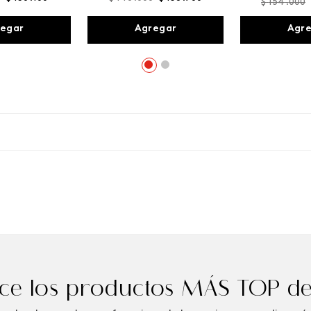
$
154
.
000
egar
Agregar
Agr
e los productos MÁS TOP de