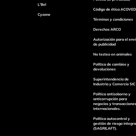
L'Bel
Código de ética ACOVED
Cyzone
Dirección de email
Términos y condiciones
Derechos ARCO
Autorización para el env
Escribe un comentario
de publicidad
No testeo en animales
Política de cambios y
devoluciones
Superintendencia de
Industria y Comercio SIC
Enviar Comentario
Política antisoborno y
anticorrupción para
negocios y transaccione
internacionales.
Política autocontrol y
gestión de riesgo integra
(SAGRILAFT).