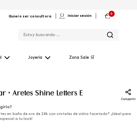
0
|
|
Iniciar sesión
Quiero ser consultora
Estoy buscando...
l
Joyería
Zona Sale 🛒
ar + Aretes Shine Letters E
Compartir
girlo?
etes en baño de oro de 24k con cristales de vidrio facetado*. ¡Ideal para
especial a tu look!