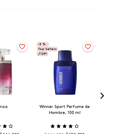
-
5 %
Top Sellers
¡TOP!
anza
Winner Sport Perfume de
Hombre, 100 ml