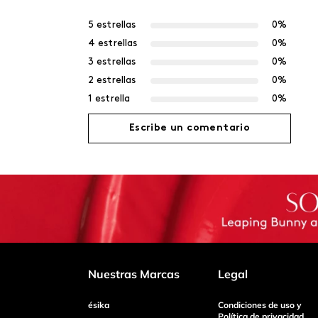
5 estrellas
0%
4 estrellas
0%
3 estrellas
0%
2 estrellas
0%
1 estrella
0%
Escribe un comentario
Agregar comentario
Título
Califica el producto de 1 a 5 estrellas
Nuestras Marcas
Legal
ésika
Condiciones de uso y
Tu nombre
Política de privacidad