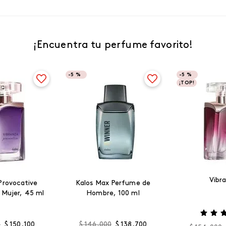
¡Encuentra tu perfume favorito!
-
5 %
-
5 %
¡TOP!
Vibr
Provocative
Kalos Max Perfume de
 Mujer, 45 ml
Hombre, 100 ml
0
$
150
.
100
$
146
.
000
$
138
.
700