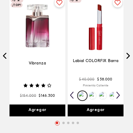
-
5 %
-
5 %
¡TOP!
Labial COLORFIX Barra
Vibranza
$
40
.
000
$
38
.
000
Pimienta Caliente
$
154
.
000
$
146
.
300
Agregar
Agregar