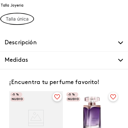
Talla Joyeria
Talla única
Descripción
Medidas
¡Encuentra tu perfume favorito!
-
5 %
-
5 %
NUEVO
NUEVO