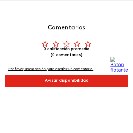
Comentarios
0 calificación promedio
(0 comentarios)
Por favor, inicia sesión para escribir un comentario.
Avisar disponibilidad
Más reciente
Comparte este producto
No hay comentarios.
Copiar link
Whatsapp
Facebook
Más