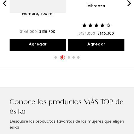
Vibranza
e
Kalos Max Perfume de
ml
Hombre, 100 ml
$
146
.
000
$
138
.
700
$
154
.
000
$
146
.
300
Agregar
Agregar
Conoce los productos MÁS TOP de
ésika
Descubre los productos favoritos de las mujeres que eligen
ésika