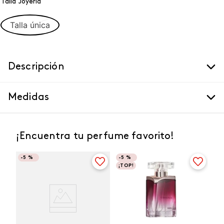
Talla Joyeria
Talla única
Descripción
Medidas
¡Encuentra tu perfume favorito!
-
5 %
-
5 %
¡TOP!