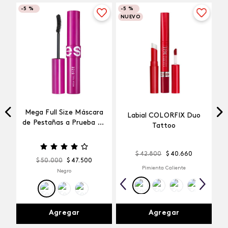
-
5 %
-
5 %
NUEVO
Mega Full Size Máscara
Labial COLORFIX Duo
a
de Pestañas a Prueba de
Tattoo
Agua
$
42
.
800
$
40
.
660
$
50
.
000
$
47
.
500
Pimienta Caliente
Negro
Agregar
Agregar