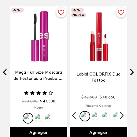
-
5 %
-
5 %
NUEVO
Mega Full Size Máscara
Labial COLORFIX Duo
a
de Pestañas a Prueba de
Tattoo
Agua
$
42
.
800
$
40
.
660
$
50
.
000
$
47
.
500
Pimienta Caliente
Negro
Agregar
Agregar