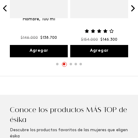
Vibranza
e
Kalos Max Perfume de
ml
Hombre, 100 ml
$
146
.
000
$
138
.
700
$
154
.
000
$
146
.
300
Agregar
Agregar
Conoce los productos MÁS TOP de
ésika
Descubre los productos favoritos de las mujeres que eligen
ésika