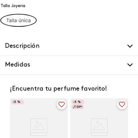
Talla Joyeria
Talla única
Descripción
Medidas
¡Encuentra tu perfume favorito!
-
5 %
-
5 %
¡TOP!