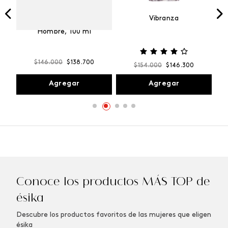
Vibranza
e
Kalos Max Perfume de
ml
Hombre, 100 ml
$
146
.
000
$
138
.
700
$
154
.
000
$
146
.
300
Agregar
Agregar
Conoce los productos MÁS TOP de
ésika
Descubre los productos favoritos de las mujeres que eligen
ésika