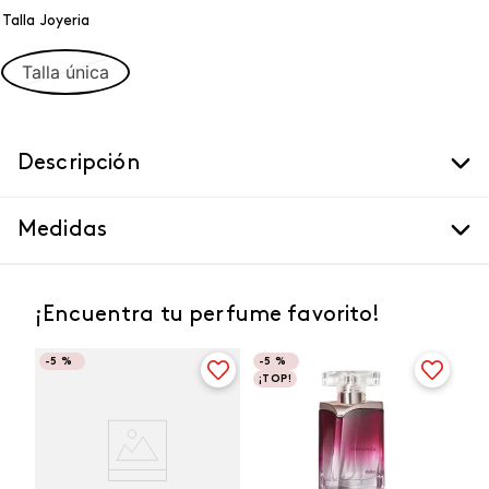
Talla Joyeria
Talla única
Descripción
Medidas
¡Encuentra tu perfume favorito!
-
5 %
-
5 %
¡TOP!