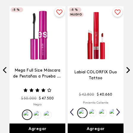
-
5 %
-
5 %
NUEVO
Mega Full Size Máscara
Labial COLORFIX Duo
a
de Pestañas a Prueba de
Tattoo
Agua
$
42
.
800
$
40
.
660
$
50
.
000
$
47
.
500
Pimienta Caliente
Negro
Agregar
Agregar