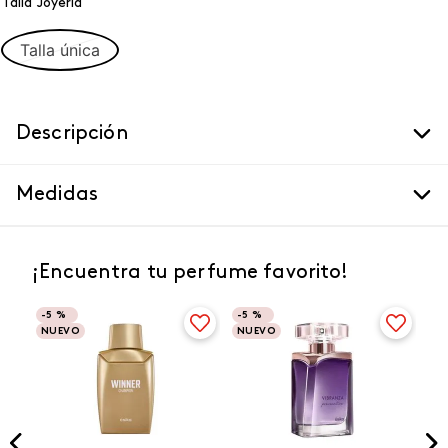
Talla Joyeria
Talla única
Descripción
Medidas
¡Encuentra tu perfume favorito!
-
5 %
-
5 %
NUEVO
NUEVO