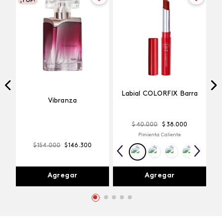
¡TOP!
Labial COLORFIX Barra
Vibranza
$
40
.
000
$
38
.
000
Pimienta Caliente
$
154
.
000
$
146
.
300
Agregar
Agregar