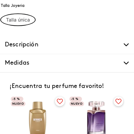
Talla Joyeria
Talla única
Descripción
Medidas
¡Encuentra tu perfume favorito!
-
5 %
-
5 %
NUEVO
NUEVO