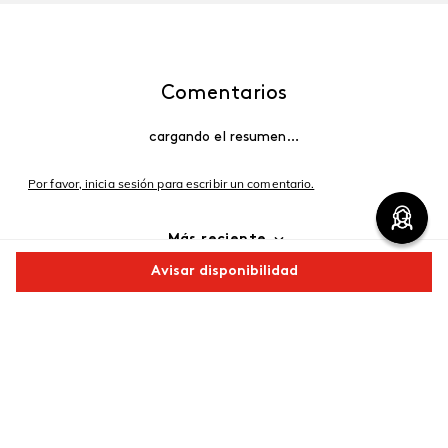
Comentarios
cargando el resumen…
Por favor, inicia sesión para escribir un comentario.
Más reciente
Avisar disponibilidad
Cargando comentarios…
Comparte este producto
Copiar link
Whatsapp
Facebook
Más