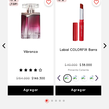
-
5 %
-
5 %
¡TOP!
Labial COLORFIX Barra
Vibranza
$
40
.
000
$
38
.
000
Pimienta Caliente
$
154
.
000
$
146
.
300
Agregar
Agregar