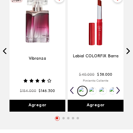
¡TOP!
Labial COLORFIX Barra
Vibranza
$
40
.
000
$
38
.
000
Pimienta Caliente
$
154
.
000
$
146
.
300
Agregar
Agregar