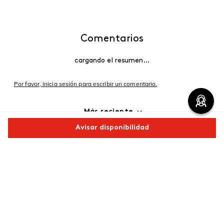
Comentarios
cargando el resumen…
Por favor, inicia sesión para escribir un comentario.
Más reciente
Avisar disponibilidad
Cargando comentarios…
Comparte este producto
Copiar link
Whatsapp
Facebook
Más