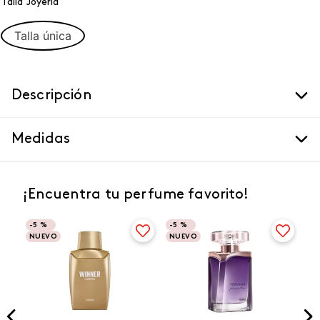
Talla Joyeria
Talla única
Descripción
Medidas
¡Encuentra tu perfume favorito!
-
5 %
-
5 %
NUEVO
NUEVO