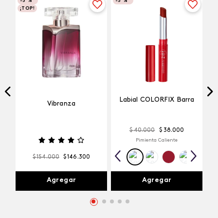
-
5 %
-
5 %
¡TOP!
Labial COLORFIX Barra
Vibranza
$
40
.
000
$
38
.
000
Pimienta Caliente
$
154
.
000
$
146
.
300
Agregar
Agregar