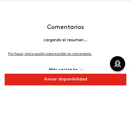
Comentarios
cargando el resumen…
Por favor, inicia sesión para escribir un comentario.
Más reciente
Avisar disponibilidad
Cargando comentarios…
Comparte este producto
Copiar link
Whatsapp
Facebook
Más