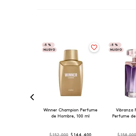
-
5 %
-
5 %
NUEVO
NUEVO
Winner Champion Perfume
Vibranza 
de Hombre, 100 ml
Perfume de
$
152
.
000
$
144
.
400
$
158
.
00