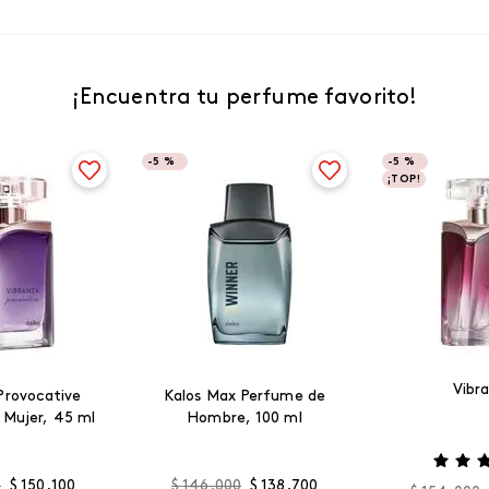
¡Encuentra tu perfume favorito!
-
5 %
-
5 %
¡TOP!
Vibr
Provocative
Kalos Max Perfume de
 Mujer, 45 ml
Hombre, 100 ml
0
$
150
.
100
$
146
.
000
$
138
.
700