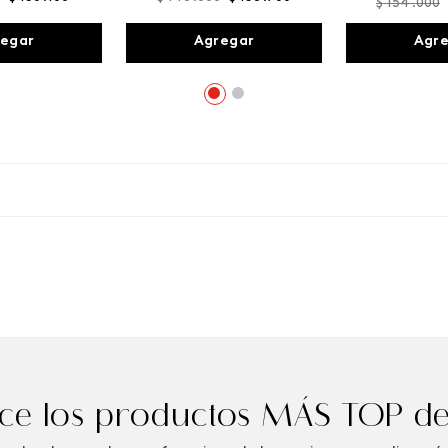
$
154
.
000
egar
Agregar
Agr
e los productos MÁS TOP de