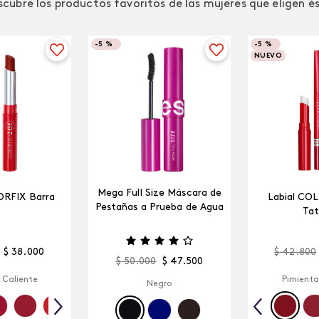
cubre los productos favoritos de las mujeres que eligen é
-
5 %
-
5 %
NUEVO
Mega Full Size Máscara de
ORFIX Barra
Labial CO
Pestañas a Prueba de Agua
Tat
$
38
.
000
$
42
.
800
$
50
.
000
$
47
.
500
 Caliente
Pimienta
Negro