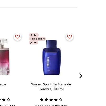
-
5 %
Top Sellers
¡TOP!
anza
Winner Sport Perfume de
Hombre, 100 ml