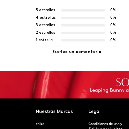
5 estrellas
0%
4 estrellas
0%
3 estrellas
0%
2 estrellas
0%
1 estrella
0%
Escribe un comentario
Agregar comentario
Título
Califica el producto de 1 a 5 estrellas
Nuestras Marcas
Legal
ésika
Condiciones de uso y
Tu nombre
Política de privacidad