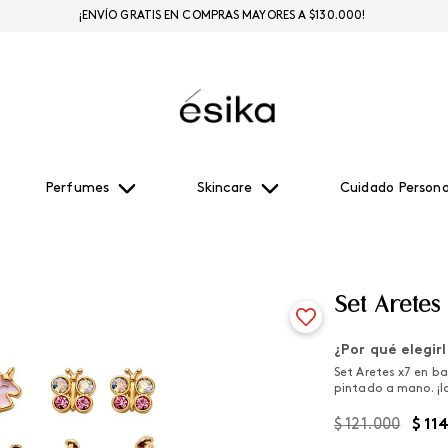
¡ENVÍO GRATIS EN COMPRAS MAYORES A $130.000!
Perfumes
Skincare
Cuidado Persona
Set Aretes
¿Por qué elegir
Set Aretes x7 en ba
pintado a mano. ¡I
$
121
.
000
$
11