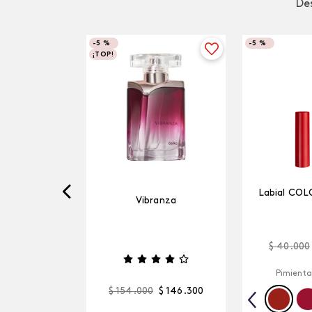
Des
-
5 %
-
5 %
¡TOP!
Labial COL
Vibranza
$
40
.
000
Pimienta
$
154
.
000
$
146
.
300