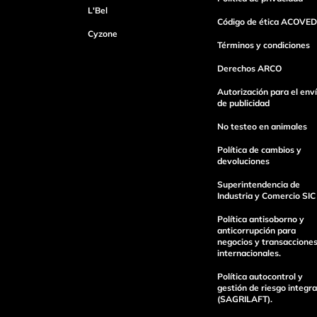
L'Bel
Código de ética ACOVED
Cyzone
Dirección de email
Términos y condiciones
Derechos ARCO
Autorización para el env
Escribe un comentario
de publicidad
No testeo en animales
Política de cambios y
devoluciones
Superintendencia de
Industria y Comercio SIC
Enviar Comentario
Política antisoborno y
anticorrupción para
negocios y transaccione
internacionales.
Política autocontrol y
gestión de riesgo integra
(SAGRILAFT).