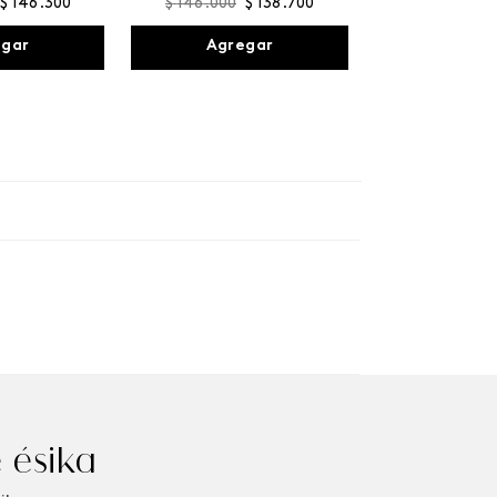
$
146
.
300
$
146
.
000
$
138
.
700
egar
Agregar
 ésika