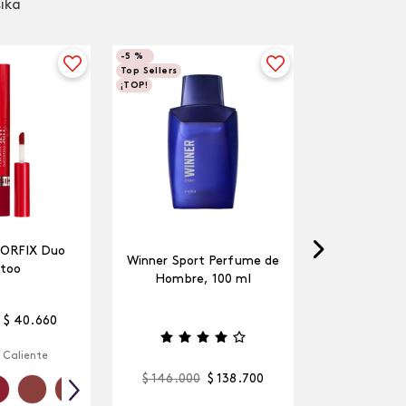
sika
-
5 %
Top Sellers
¡TOP!
LORFIX Duo
Winner Sport Perfume de
too
Hombre, 100 ml
$
40
.
660
 Caliente
$
146
.
000
$
138
.
700