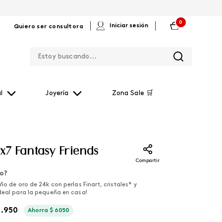
0
|
|
Iniciar sesión
Quiero ser consultora
Estoy buscando...
l
Joyería
Zona Sale 🛒
 x7 Fantasy Friends
Compartir
lo?
ño de oro de 24k con perlas Finart, cristales* y
deal para la pequeña en casa!
4
.
950
Ahorra
$
6050