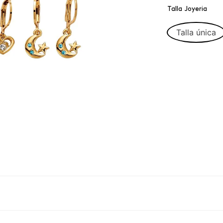
Talla Joyeria
Talla única