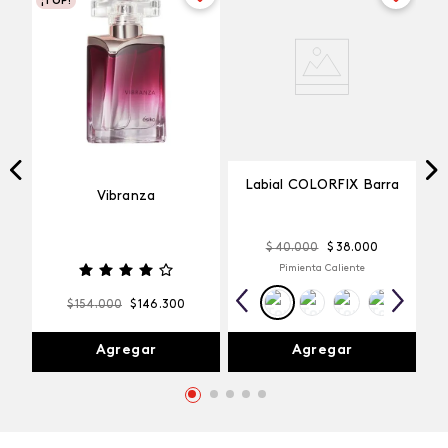
¡TOP!
Labial COLORFIX Barra
Vibranza
$
40
.
000
$
38
.
000
Pimienta Caliente
$
154
.
000
$
146
.
300
Agregar
Agregar