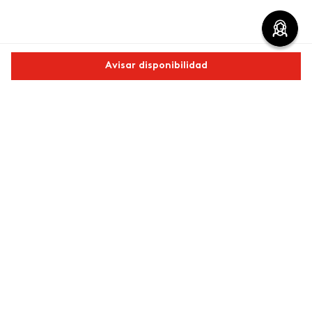
Comentarios
Avisar disponibilidad
0 calificación promedio
Comparte este producto
(0 comentarios)
5 estrellas
0%
Copiar link
Whatsapp
Facebook
Más
4 estrellas
0%
3 estrellas
0%
2 estrellas
0%
1 estrella
0%
Escribe un comentario
Más reciente
Agregar comentario