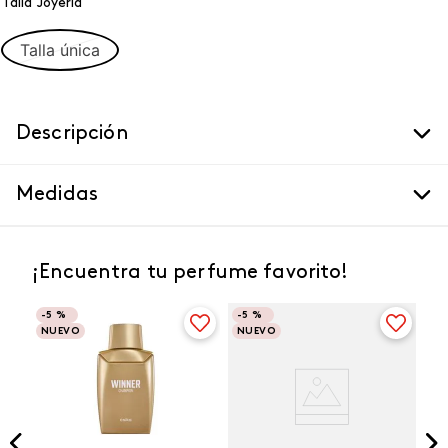
Talla Joyeria
Talla única
Descripción
Medidas
¡Encuentra tu perfume favorito!
-
5 %
-
5 %
NUEVO
NUEVO