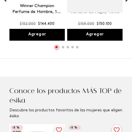
Winner Champion
Vibranza Provocative
Perfume de Hombre, 100
Perfume de Mujer, 45 ml
ml
$
152
.
000
$
144
.
400
$
158
.
000
$
150
.
100
Agregar
Agregar
Conoce los productos MÁS TOP de
ésika
Descubre los productos favoritos de las mujeres que eligen
ésika
-
5 %
-
5 %