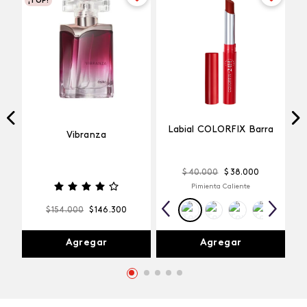
¡TOP!
Labial COLORFIX Barra
Vibranza
$
40
.
000
$
38
.
000
Pimienta Caliente
$
154
.
000
$
146
.
300
Agregar
Agregar