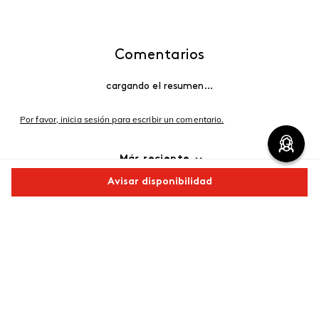
Comentarios
cargando el resumen…
Por favor, inicia sesión para escribir un comentario.
Más reciente
Avisar disponibilidad
Cargando comentarios…
Comparte este producto
Copiar link
Whatsapp
Facebook
Más