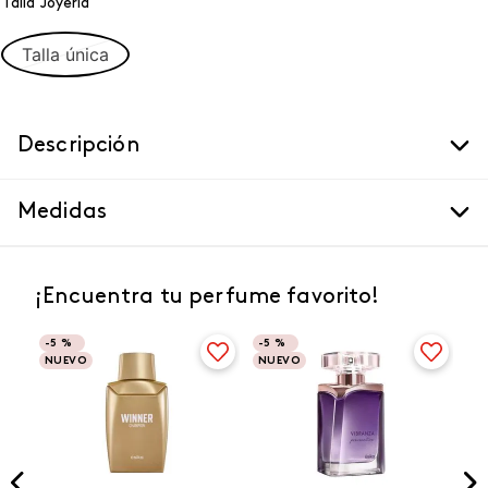
Talla Joyeria
Talla única
Descripción
Medidas
¡Encuentra tu perfume favorito!
-
5 %
-
5 %
NUEVO
NUEVO