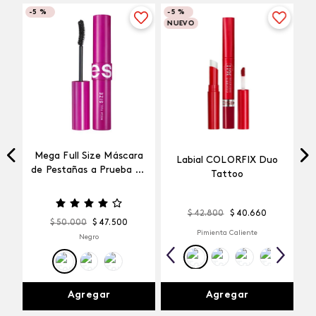
-
5 %
-
5 %
NUEVO
Mega Full Size Máscara
Labial COLORFIX Duo
a
de Pestañas a Prueba de
Tattoo
Agua
$
42
.
800
$
40
.
660
$
50
.
000
$
47
.
500
Pimienta Caliente
Negro
Agregar
Agregar