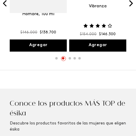
Vibranza
e
Kalos Max Perfume de
ml
Hombre, 100 ml
$
146
.
000
$
138
.
700
$
154
.
000
$
146
.
300
Agregar
Agregar
Conoce los productos MÁS TOP de
ésika
Descubre los productos favoritos de las mujeres que eligen
ésika