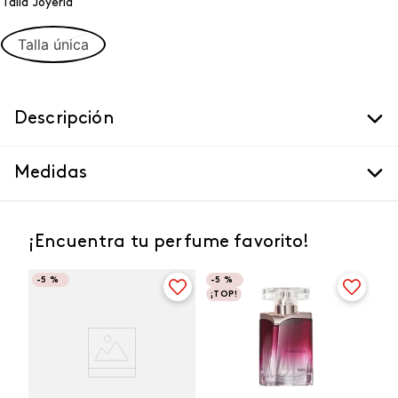
Talla Joyeria
Talla única
Descripción
Medidas
¡Encuentra tu perfume favorito!
-
5 %
-
5 %
¡TOP!