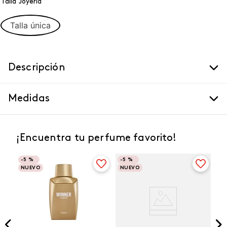
Talla Joyeria
Talla única
Descripción
Medidas
¡Encuentra tu perfume favorito!
-
5 %
-
5 %
NUEVO
NUEVO