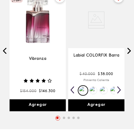
¡TOP!
Labial COLORFIX Barra
Vibranza
$
40
.
000
$
38
.
000
Pimienta Caliente
$
154
.
000
$
146
.
300
Agregar
Agregar