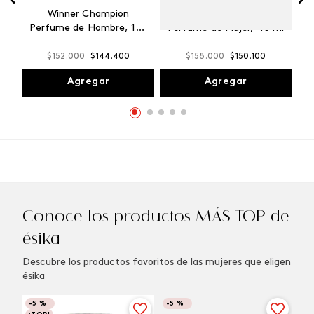
Winner Champion
Vibranza Provocative
Perfume de Hombre, 100
Perfume de Mujer, 45 ml
ml
$
152
.
000
$
144
.
400
$
158
.
000
$
150
.
100
Agregar
Agregar
Conoce los productos MÁS TOP de
ésika
Descubre los productos favoritos de las mujeres que eligen
ésika
-
5 %
-
5 %