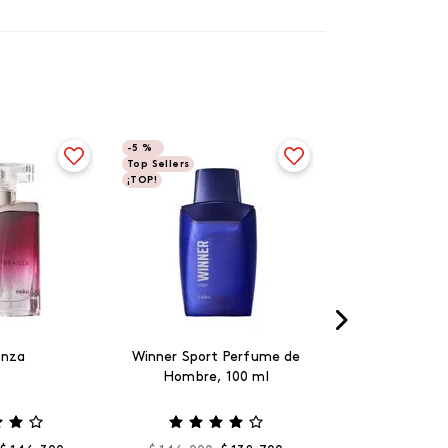
-
5 %
Top Sellers
¡TOP!
anza
Winner Sport Perfume de
Hombre, 100 ml