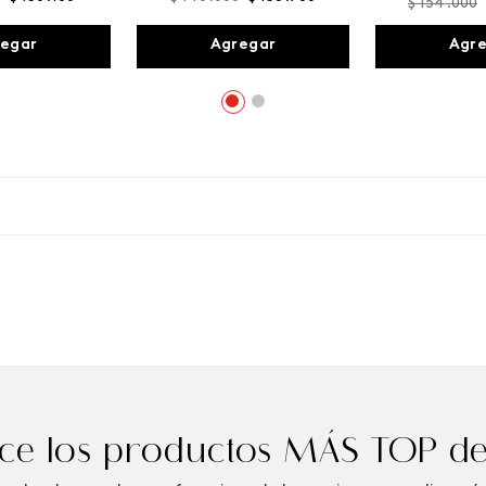
$
154
.
000
egar
Agregar
Agr
e los productos MÁS TOP de