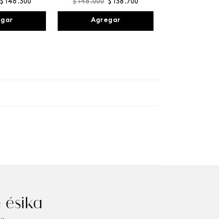
$
146
.
300
$
146
.
000
$
138
.
700
egar
Agregar
 ésika