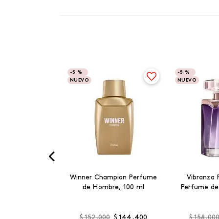
-
5 %
-
5 %
NUEVO
NUEVO
Winner Champion Perfume
Vibranza 
de Hombre, 100 ml
Perfume de
$
152
.
000
$
144
.
400
$
158
.
00