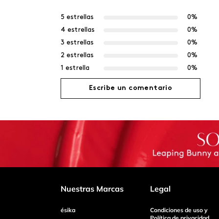
5 estrellas
0%
4 estrellas
0%
3 estrellas
0%
2 estrellas
0%
1 estrella
0%
Escribe un comentario
Agregar comentario
Título
Califica el producto de 1 a 5 estrellas
Nuestras Marcas
Legal
ésika
Condiciones de uso y
Tu nombre
Política de privacidad