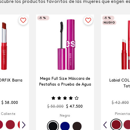
cubre los productos favoritos de las mujeres que eligen é
-
5 %
-
5 %
NUEVO
Mega Full Size Máscara de
ORFIX Barra
Labial CO
Pestañas a Prueba de Agua
Tat
$
38
.
000
$
42
.
800
$
50
.
000
$
47
.
500
 Caliente
Pimienta
Negro