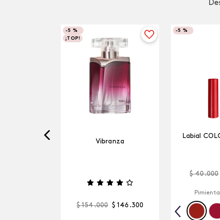
Des
-
5 %
-
5 %
¡TOP!
Labial COL
Vibranza
$
40
.
000
Pimienta
$
154
.
000
$
146
.
300