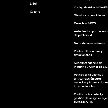
L'Bel
Código de ética ACOVED
Cyzone
Dirección de email
Términos y condiciones
Derechos ARCO
Autorización para el env
Escribe un comentario
de publicidad
No testeo en animales
Política de cambios y
devoluciones
Superintendencia de
Industria y Comercio SIC
Enviar Comentario
Política antisoborno y
anticorrupción para
negocios y transaccione
internacionales.
Política autocontrol y
gestión de riesgo integra
(SAGRILAFT).