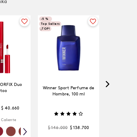
sika
-
5 %
Top Sellers
¡TOP!
LORFIX Duo
Winner Sport Perfume de
too
Hombre, 100 ml
$
40
.
660
 Caliente
$
146
.
000
$
138
.
700