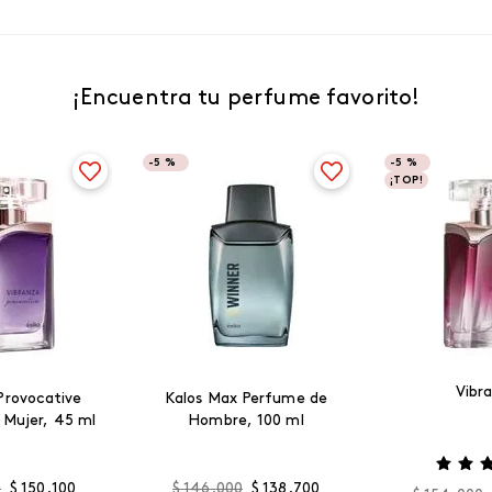
¡Encuentra tu perfume favorito!
-
5 %
-
5 %
¡TOP!
Vibr
Provocative
Kalos Max Perfume de
 Mujer, 45 ml
Hombre, 100 ml
0
$
150
.
100
$
146
.
000
$
138
.
700