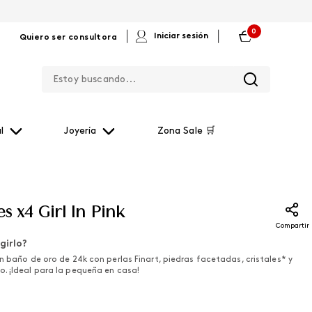
0
|
|
Iniciar sesión
Quiero ser consultora
Estoy buscando...
l
Joyería
Zona Sale 🛒
es x4 Girl In Pink
Compartir
girlo?
n baño de oro de 24k con perlas Finart, piedras facetadas, cristales* y
. ¡Ideal para la pequeña en casa!