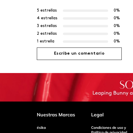
5 estrellas
0%
4 estrellas
0%
3 estrellas
0%
2 estrellas
0%
1 estrella
0%
Escribe un comentario
Agregar comentario
Título
Califica el producto de 1 a 5 estrellas
Nuestras Marcas
Legal
ésika
Condiciones de uso y
Tu nombre
Política de privacidad