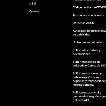
L'Bel
Código de ética ACOVED
Cyzone
Dirección de email
Términos y condiciones
Derechos ARCO
Autorización para el env
Escribe un comentario
de publicidad
No testeo en animales
Política de cambios y
devoluciones
Superintendencia de
Industria y Comercio SIC
Enviar Comentario
Política antisoborno y
anticorrupción para
negocios y transaccione
internacionales.
Política autocontrol y
gestión de riesgo integra
(SAGRILAFT).