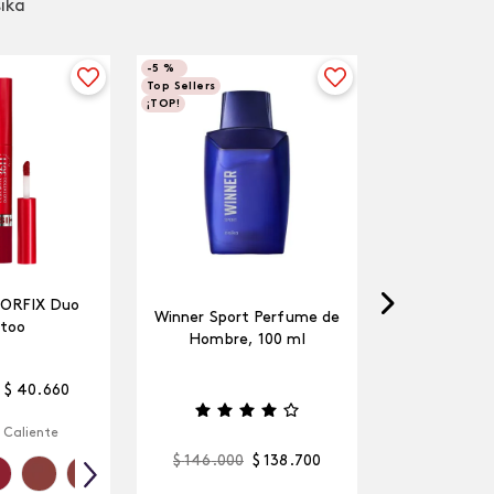
sika
-
5 %
Top Sellers
¡TOP!
LORFIX Duo
Winner Sport Perfume de
too
Hombre, 100 ml
$
40
.
660
 Caliente
$
146
.
000
$
138
.
700