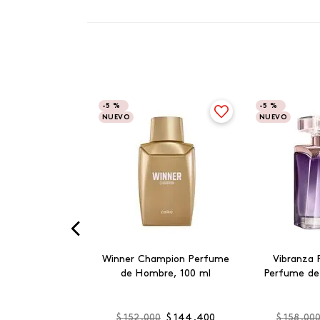
-
5 %
-
5 %
NUEVO
NUEVO
Winner Champion Perfume
Vibranza 
de Hombre, 100 ml
Perfume de
$
152
.
000
$
144
.
400
$
158
.
00