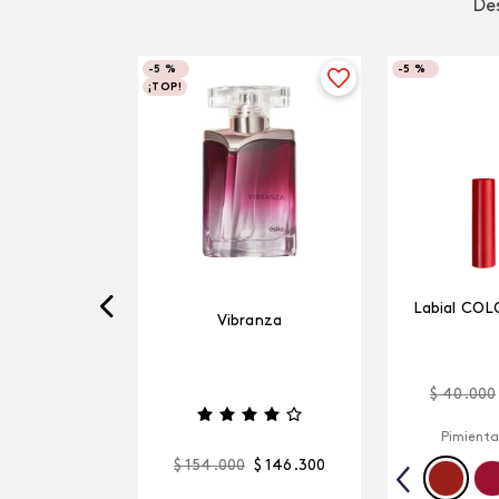
Des
-
5 %
-
5 %
¡TOP!
Labial COL
Vibranza
$
40
.
000
Pimienta
$
154
.
000
$
146
.
300