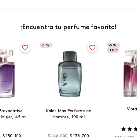
¡Encuentra tu perfume favorito!
-
5 %
-
5 %
¡TOP!
Vibr
Provocative
Kalos Max Perfume de
 Mujer, 45 ml
Hombre, 100 ml
0
$
150
.
100
$
146
.
000
$
138
.
700