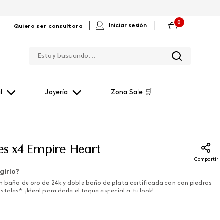
0
|
|
Iniciar sesión
Quiero ser consultora
Estoy buscando...
l
Joyería
Zona Sale 🛒
tes x4 Empire Heart
Compartir
girlo?
en baño de oro de 24k y doble baño de plata certificada con con piedras
stales*. ¡Ideal para darle el toque especial a tu look!