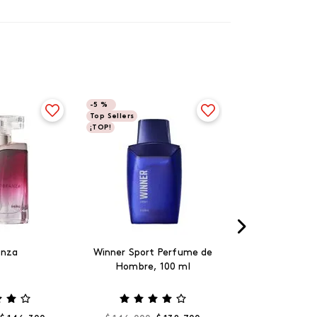
-
5 %
Top Sellers
¡TOP!
anza
Winner Sport Perfume de
Hombre, 100 ml