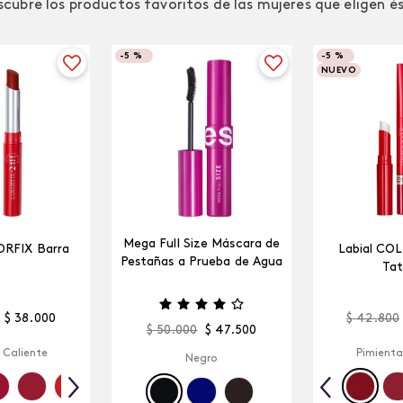
cubre los productos favoritos de las mujeres que eligen é
-
5 %
-
5 %
NUEVO
Mega Full Size Máscara de
ORFIX Barra
Labial CO
Pestañas a Prueba de Agua
Tat
$
38
.
000
$
42
.
800
$
50
.
000
$
47
.
500
 Caliente
Pimienta
Negro