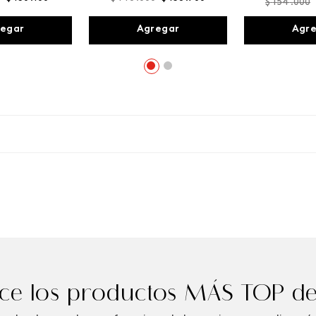
$
154
.
000
egar
Agregar
Agr
e los productos MÁS TOP de