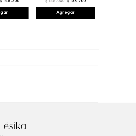
$
146
.
300
$
146
.
000
$
138
.
700
egar
Agregar
 ésika