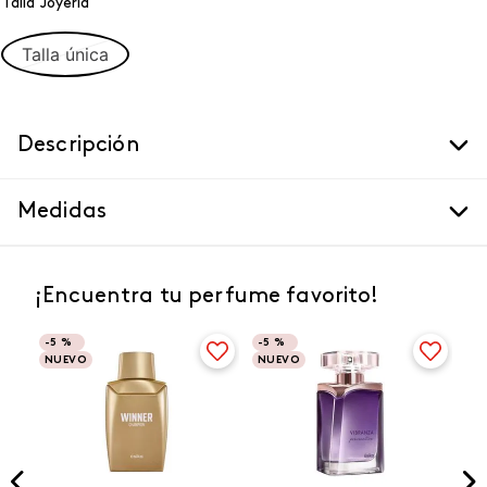
Talla Joyeria
Talla única
Descripción
Medidas
¡Encuentra tu perfume favorito!
-
5 %
-
5 %
NUEVO
NUEVO