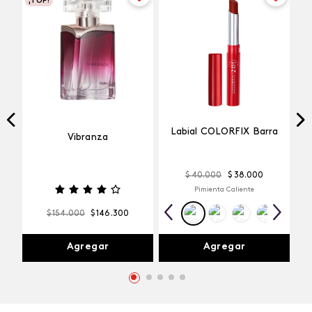
¡TOP!
Labial COLORFIX Barra
Vibranza
$
40
.
000
$
38
.
000
Pimienta Caliente
$
154
.
000
$
146
.
300
Agregar
Agregar