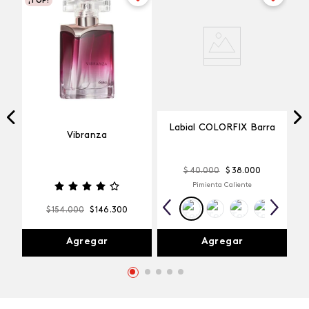
¡TOP!
Labial COLORFIX Barra
Vibranza
$
40
.
000
$
38
.
000
Pimienta Caliente
$
154
.
000
$
146
.
300
Agregar
Agregar