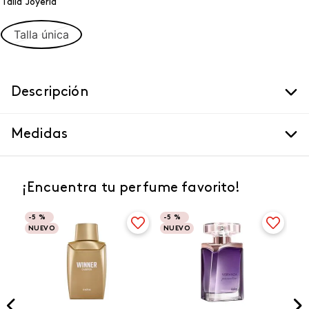
Talla Joyeria
Talla única
Descripción
Medidas
¡Encuentra tu perfume favorito!
-
5 %
-
5 %
NUEVO
NUEVO