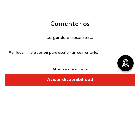
Comentarios
cargando el resumen…
Por favor, inicia sesión para escribir un comentario.
Más reciente
Avisar disponibilidad
Cargando comentarios…
Comparte este producto
Copiar link
Whatsapp
Facebook
Más