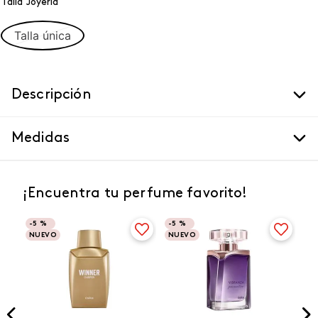
Talla Joyeria
Talla única
Descripción
Medidas
¡Encuentra tu perfume favorito!
-
5 %
-
5 %
NUEVO
NUEVO