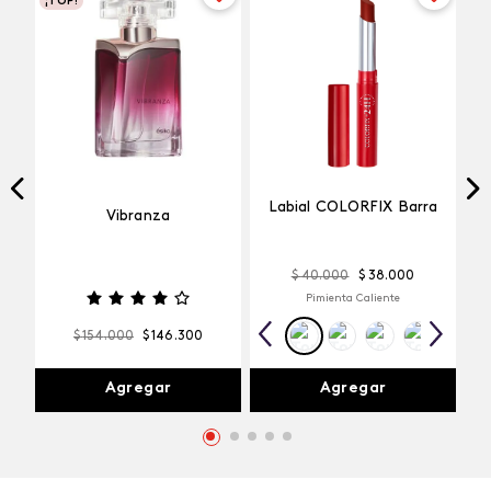
¡TOP!
Labial COLORFIX Barra
Vibranza
$
40
.
000
$
38
.
000
Pimienta Caliente
$
154
.
000
$
146
.
300
Agregar
Agregar